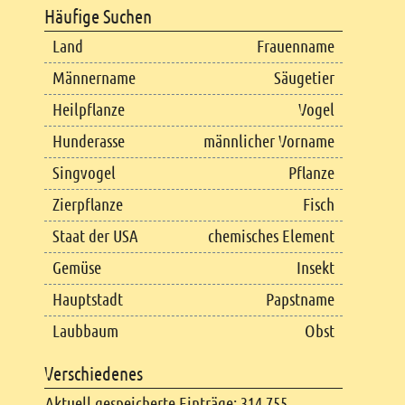
Häufige Suchen
Land
Frauenname
Männername
Säugetier
Heilpflanze
Vogel
Hunderasse
männlicher Vorname
Singvogel
Pflanze
Zierpflanze
Fisch
Staat der USA
chemisches Element
Gemüse
Insekt
Hauptstadt
Papstname
Laubbaum
Obst
Verschiedenes
Aktuell gespeicherte Einträge: 314.755