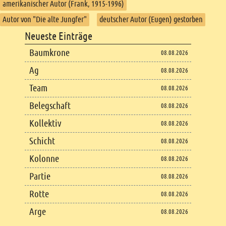
amerikanischer Autor (Frank, 1915-1996)
Autor von "Die alte Jungfer"
deutscher Autor (Eugen) gestorben
Footer
Neueste Einträge
Footer content
Baumkrone
08.08.2026
Ag
08.08.2026
Team
08.08.2026
Belegschaft
08.08.2026
Kollektiv
08.08.2026
Schicht
08.08.2026
Kolonne
08.08.2026
Partie
08.08.2026
Rotte
08.08.2026
Arge
08.08.2026