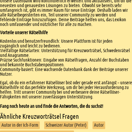
Unsere Datenbank wird kontinuierlich erweitert und aktualisiert, um dir die
neuesten und genauesten Lösungen zu bieten. Obwohl sie bereits sehr
umfangreich ist, gibt es immer Raum für neue Einträge. Deshalb laden wir
alle Rätselbegeisterten ein, Teil unserer Community zu werden und
fehlende Einträge hinzuzufügen. Deine Beiträge helfen uns, das Lexikon
noch umfassender und nützlicher für alle zu machen.
Vorteile unserer Rätselhilfe
Kostenlos und benutzerfreundlich: Unsere Plattform ist für jeden
zugänglich und leicht zu bedienen.
Vielfältige Rätselarten: Unterstützung für Kreuzworträtsel, Schwedenrätsel
und Anagramme.
Präzise Suchfunktionen: Eingabe von Rätselfragen, Anzahl der Buchstaben
und bekannte Buchstabenpositionen.
Community-basiert: Eine wachsende Datenbank dank der Beiträge unserer
Nutzer.
Egal, ob du ein erfahrener Rätsellöser bist oder gerade erst anfängst – unsere
Rätselhilfe ist das perfekte Werkzeug, um dir bei jeder Herausforderung zu
helfen. Tritt unserer Community bei und verbessere deine Rätsellöser-
Fähigkeiten mit unserer zuverlässigen Unterstützung.
Fang noch heute an und finde die Antworten, die du suchst!
Ähnliche Kreuzworträtsel Fragen
Autor in der Ich-Form
Schweizer Autor (Peter)
Autor