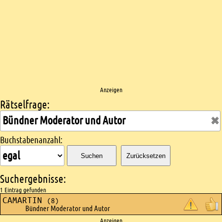
Anzeigen
Rätselfrage:
Kreuzworträtsel suchen
Buchstabenanzahl:
Suchen
Zurücksetzen
Suchergebnisse:
1 Eintrag gefunden
CAMARTIN
(8)
Bündner Moderator und Autor
Anzeigen