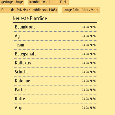
geringe Länge
Komödie von Harald Dietl
Die ... der Prizzis (Komödie von 1985)
lange Fahrt übers Meer
Footer
Neueste Einträge
Footer content
Baumkrone
08.08.2026
Ag
08.08.2026
Team
08.08.2026
Belegschaft
08.08.2026
Kollektiv
08.08.2026
Schicht
08.08.2026
Kolonne
08.08.2026
Partie
08.08.2026
Rotte
08.08.2026
Arge
08.08.2026