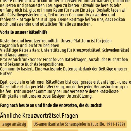
Unsere Datenbank wird kontinuierlich erweitert und aktualisiert, um dir die
neuesten und genauesten Lösungen zu bieten. Obwohl sie bereits sehr
umfangreich ist, gibt es immer Raum für neue Einträge. Deshalb laden wir
alle Rätselbegeisterten ein, Teil unserer Community zu werden und
fehlende Einträge hinzuzufügen. Deine Beiträge helfen uns, das Lexikon
noch umfassender und nützlicher für alle zu machen.
Vorteile unserer Rätselhilfe
Kostenlos und benutzerfreundlich: Unsere Plattform ist für jeden
zugänglich und leicht zu bedienen.
Vielfältige Rätselarten: Unterstützung für Kreuzworträtsel, Schwedenrätsel
und Anagramme.
Präzise Suchfunktionen: Eingabe von Rätselfragen, Anzahl der Buchstaben
und bekannte Buchstabenpositionen.
Community-basiert: Eine wachsende Datenbank dank der Beiträge unserer
Nutzer.
Egal, ob du ein erfahrener Rätsellöser bist oder gerade erst anfängst – unsere
Rätselhilfe ist das perfekte Werkzeug, um dir bei jeder Herausforderung zu
helfen. Tritt unserer Community bei und verbessere deine Rätsellöser-
Fähigkeiten mit unserer zuverlässigen Unterstützung.
Fang noch heute an und finde die Antworten, die du suchst!
Ähnliche Kreuzworträtsel Fragen
lange ansässig
US-amerikanische Schauspielerin (Lucille, 1911-1989)