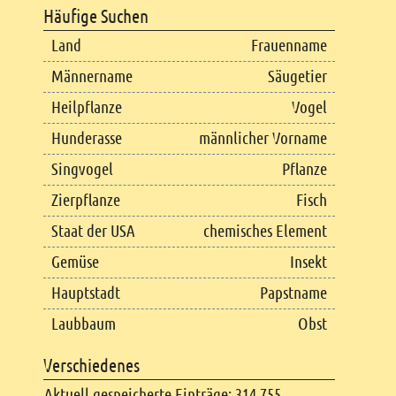
Häufige Suchen
Land
Frauenname
Männername
Säugetier
Heilpflanze
Vogel
Hunderasse
männlicher Vorname
Singvogel
Pflanze
Zierpflanze
Fisch
Staat der USA
chemisches Element
Gemüse
Insekt
Hauptstadt
Papstname
Laubbaum
Obst
Verschiedenes
Aktuell gespeicherte Einträge: 314.755