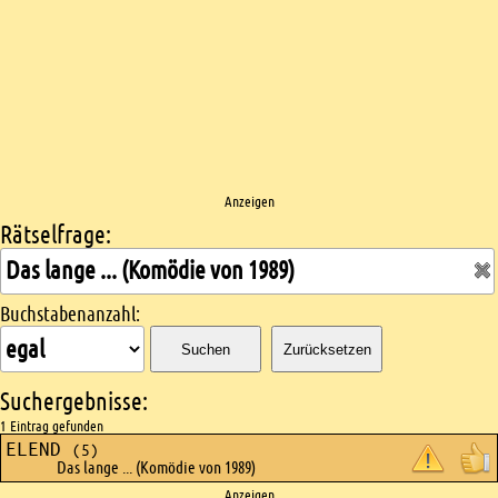
Anzeigen
Rätselfrage:
Kreuzworträtsel suchen
Buchstabenanzahl:
Suchen
Zurücksetzen
Suchergebnisse:
1 Eintrag gefunden
ELEND
(5)
Das lange ... (Komödie von 1989)
Anzeigen