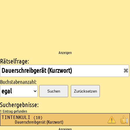
Anzeigen
Rätselfrage:
Kreuzworträtsel suchen
Buchstabenanzahl:
Suchen
Zurücksetzen
Suchergebnisse:
1 Eintrag gefunden
TINTENKULI
(10)
Dauerschreibgerät (Kurzwort)
Anzeigen