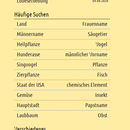
Lobeserhebung
09.08.2026
Häufige Suchen
Land
Frauenname
Männername
Säugetier
Heilpflanze
Vogel
Hunderasse
männlicher Vorname
Singvogel
Pflanze
Zierpflanze
Fisch
Staat der USA
chemisches Element
Gemüse
Insekt
Hauptstadt
Papstname
Laubbaum
Obst
Verschiedenes