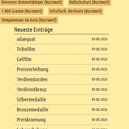
kleinerer Himmelskörper (Kurzwort)
Rollschuhart (Kurzwort)
1.000 Gramm (Kurzwort)
Schulfach, Rechnen (Kurzwort)
Tempomesser im Auto (Kurzwort)
Footer
Neueste Einträge
Footer content
adaequat
09.08.2026
Tribofilm
09.08.2026
Gelfilm
09.08.2026
Preisverleihung
09.08.2026
Verdienstorden
09.08.2026
Verdienstkreuz
09.08.2026
Silbermedaille
09.08.2026
Bronzemedaille
09.08.2026
Preiskroenung
09.08.2026