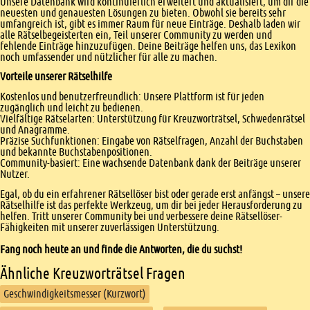
Unsere Datenbank wird kontinuierlich erweitert und aktualisiert, um dir die
neuesten und genauesten Lösungen zu bieten. Obwohl sie bereits sehr
umfangreich ist, gibt es immer Raum für neue Einträge. Deshalb laden wir
alle Rätselbegeisterten ein, Teil unserer Community zu werden und
fehlende Einträge hinzuzufügen. Deine Beiträge helfen uns, das Lexikon
noch umfassender und nützlicher für alle zu machen.
Vorteile unserer Rätselhilfe
Kostenlos und benutzerfreundlich: Unsere Plattform ist für jeden
zugänglich und leicht zu bedienen.
Vielfältige Rätselarten: Unterstützung für Kreuzworträtsel, Schwedenrätsel
und Anagramme.
Präzise Suchfunktionen: Eingabe von Rätselfragen, Anzahl der Buchstaben
und bekannte Buchstabenpositionen.
Community-basiert: Eine wachsende Datenbank dank der Beiträge unserer
Nutzer.
Egal, ob du ein erfahrener Rätsellöser bist oder gerade erst anfängst – unsere
Rätselhilfe ist das perfekte Werkzeug, um dir bei jeder Herausforderung zu
helfen. Tritt unserer Community bei und verbessere deine Rätsellöser-
Fähigkeiten mit unserer zuverlässigen Unterstützung.
Fang noch heute an und finde die Antworten, die du suchst!
Ähnliche Kreuzworträtsel Fragen
Geschwindigkeitsmesser (Kurzwort)