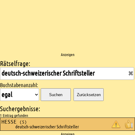
Anzeigen
Rätselfrage:
Kreuzworträtsel suchen
Buchstabenanzahl:
Suchen
Zurücksetzen
Suchergebnisse:
1 Eintrag gefunden
HESSE
(5)
deutsch-schweizerischer Schriftsteller
Anzeigen