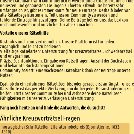
Unsere Datenbank wird kontinuierlich erweitert und aktualisiert, um dir die
neuesten und genauesten Lösungen zu bieten. Obwohl sie bereits sehr
umfangreich ist, gibt es immer Raum für neue Einträge. Deshalb laden wir
alle Rätselbegeisterten ein, Teil unserer Community zu werden und
fehlende Einträge hinzuzufügen. Deine Beiträge helfen uns, das Lexikon
noch umfassender und nützlicher für alle zu machen.
Vorteile unserer Rätselhilfe
Kostenlos und benutzerfreundlich: Unsere Plattform ist für jeden
zugänglich und leicht zu bedienen.
Vielfältige Rätselarten: Unterstützung für Kreuzworträtsel, Schwedenrätsel
und Anagramme.
Präzise Suchfunktionen: Eingabe von Rätselfragen, Anzahl der Buchstaben
und bekannte Buchstabenpositionen.
Community-basiert: Eine wachsende Datenbank dank der Beiträge unserer
Nutzer.
Egal, ob du ein erfahrener Rätsellöser bist oder gerade erst anfängst – unsere
Rätselhilfe ist das perfekte Werkzeug, um dir bei jeder Herausforderung zu
helfen. Tritt unserer Community bei und verbessere deine Rätsellöser-
Fähigkeiten mit unserer zuverlässigen Unterstützung.
Fang noch heute an und finde die Antworten, die du suchst!
Ähnliche Kreuzworträtsel Fragen
norwegischer Schriftsteller, Literaturnobelpreis (Bjornstjerne, 1832-
1910)