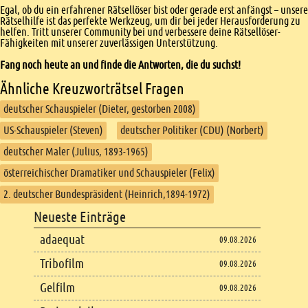
Egal, ob du ein erfahrener Rätsellöser bist oder gerade erst anfängst – unsere
Rätselhilfe ist das perfekte Werkzeug, um dir bei jeder Herausforderung zu
helfen. Tritt unserer Community bei und verbessere deine Rätsellöser-
Fähigkeiten mit unserer zuverlässigen Unterstützung.
Fang noch heute an und finde die Antworten, die du suchst!
Ähnliche Kreuzworträtsel Fragen
deutscher Schauspieler (Dieter, gestorben 2008)
US-Schauspieler (Steven)
deutscher Politiker (CDU) (Norbert)
deutscher Maler (Julius, 1893-1965)
österreichischer Dramatiker und Schauspieler (Felix)
2. deutscher Bundespräsident (Heinrich,1894-1972)
Footer
Neueste Einträge
Footer content
adaequat
09.08.2026
Tribofilm
09.08.2026
Gelfilm
09.08.2026