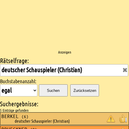
Anzeigen
Rätselfrage:
Kreuzworträtsel suchen
Buchstabenanzahl:
Suchen
Zurücksetzen
Suchergebnisse:
5 Einträge gefunden
BERKEL
(6)
deutscher Schauspieler (Christian)