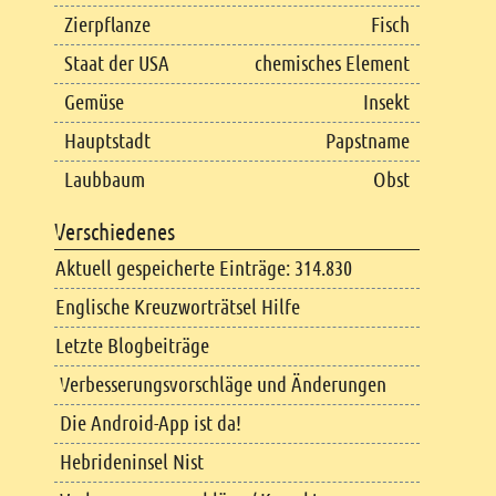
Zierpflanze
Fisch
Staat der USA
chemisches Element
Gemüse
Insekt
Hauptstadt
Papstname
Laubbaum
Obst
Verschiedenes
Aktuell gespeicherte Einträge: 314.830
Englische Kreuzworträtsel Hilfe
Letzte Blogbeiträge
Verbesserungsvorschläge und Änderungen
Die Android-App ist da!
Hebrideninsel Nist