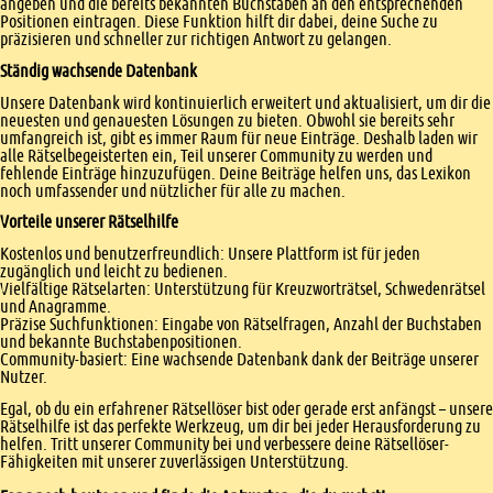
angeben und die bereits bekannten Buchstaben an den entsprechenden
Positionen eintragen. Diese Funktion hilft dir dabei, deine Suche zu
präzisieren und schneller zur richtigen Antwort zu gelangen.
Ständig wachsende Datenbank
Unsere Datenbank wird kontinuierlich erweitert und aktualisiert, um dir die
neuesten und genauesten Lösungen zu bieten. Obwohl sie bereits sehr
umfangreich ist, gibt es immer Raum für neue Einträge. Deshalb laden wir
alle Rätselbegeisterten ein, Teil unserer Community zu werden und
fehlende Einträge hinzuzufügen. Deine Beiträge helfen uns, das Lexikon
noch umfassender und nützlicher für alle zu machen.
Vorteile unserer Rätselhilfe
Kostenlos und benutzerfreundlich: Unsere Plattform ist für jeden
zugänglich und leicht zu bedienen.
Vielfältige Rätselarten: Unterstützung für Kreuzworträtsel, Schwedenrätsel
und Anagramme.
Präzise Suchfunktionen: Eingabe von Rätselfragen, Anzahl der Buchstaben
und bekannte Buchstabenpositionen.
Community-basiert: Eine wachsende Datenbank dank der Beiträge unserer
Nutzer.
Egal, ob du ein erfahrener Rätsellöser bist oder gerade erst anfängst – unsere
Rätselhilfe ist das perfekte Werkzeug, um dir bei jeder Herausforderung zu
helfen. Tritt unserer Community bei und verbessere deine Rätsellöser-
Fähigkeiten mit unserer zuverlässigen Unterstützung.