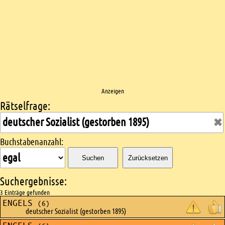
Anzeigen
Rätselfrage:
Kreuzworträtsel suchen
Buchstabenanzahl:
Suchen
Zurücksetzen
Suchergebnisse:
3 Einträge gefunden
ENGELS
(6)
deutscher Sozialist (gestorben 1895)