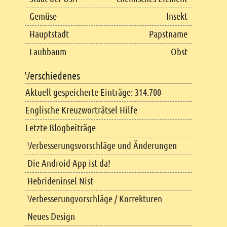
Gemüse
Insekt
Hauptstadt
Papstname
Laubbaum
Obst
Verschiedenes
Aktuell gespeicherte Einträge: 314.700
Englische Kreuzworträtsel Hilfe
Letzte Blogbeiträge
Verbesserungsvorschläge und Änderungen
Die Android-App ist da!
Hebrideninsel Nist
Verbesserungvorschläge / Korrekturen
Neues Design