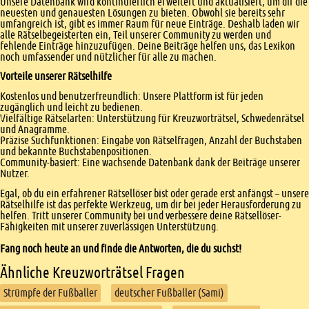
Unsere Datenbank wird kontinuierlich erweitert und aktualisiert, um dir die
neuesten und genauesten Lösungen zu bieten. Obwohl sie bereits sehr
umfangreich ist, gibt es immer Raum für neue Einträge. Deshalb laden wir
alle Rätselbegeisterten ein, Teil unserer Community zu werden und
fehlende Einträge hinzuzufügen. Deine Beiträge helfen uns, das Lexikon
noch umfassender und nützlicher für alle zu machen.
Vorteile unserer Rätselhilfe
Kostenlos und benutzerfreundlich: Unsere Plattform ist für jeden
zugänglich und leicht zu bedienen.
Vielfältige Rätselarten: Unterstützung für Kreuzworträtsel, Schwedenrätsel
und Anagramme.
Präzise Suchfunktionen: Eingabe von Rätselfragen, Anzahl der Buchstaben
und bekannte Buchstabenpositionen.
Community-basiert: Eine wachsende Datenbank dank der Beiträge unserer
Nutzer.
Egal, ob du ein erfahrener Rätsellöser bist oder gerade erst anfängst – unsere
Rätselhilfe ist das perfekte Werkzeug, um dir bei jeder Herausforderung zu
helfen. Tritt unserer Community bei und verbessere deine Rätsellöser-
Fähigkeiten mit unserer zuverlässigen Unterstützung.
Fang noch heute an und finde die Antworten, die du suchst!
Ähnliche Kreuzworträtsel Fragen
Strümpfe der Fußballer
deutscher Fußballer (Sami)