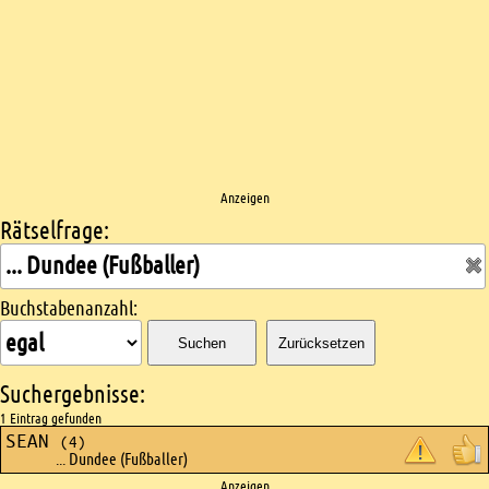
Anzeigen
Rätselfrage:
Kreuzworträtsel suchen
Buchstabenanzahl:
Suchen
Zurücksetzen
Suchergebnisse:
1 Eintrag gefunden
SEAN
(4)
... Dundee (Fußballer)
Anzeigen