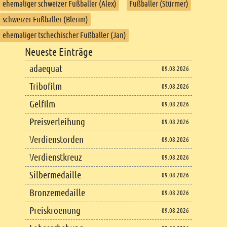
ehemaliger schweizer Fußballer (Alex)
Fußballer (Stürmer)
schweizer Fußballer (Blerim)
ehemaliger tschechischer Fußballer (Jan)
Footer
Neueste Einträge
Footer content
adaequat
09.08.2026
Tribofilm
09.08.2026
Gelfilm
09.08.2026
Preisverleihung
09.08.2026
Verdienstorden
09.08.2026
Verdienstkreuz
09.08.2026
Silbermedaille
09.08.2026
Bronzemedaille
09.08.2026
Preiskroenung
09.08.2026