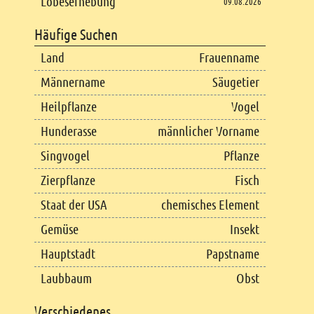
Lobeserhebung
09.08.2026
Häufige Suchen
Land
Frauenname
Männername
Säugetier
Heilpflanze
Vogel
Hunderasse
männlicher Vorname
Singvogel
Pflanze
Zierpflanze
Fisch
Staat der USA
chemisches Element
Gemüse
Insekt
Hauptstadt
Papstname
Laubbaum
Obst
Verschiedenes