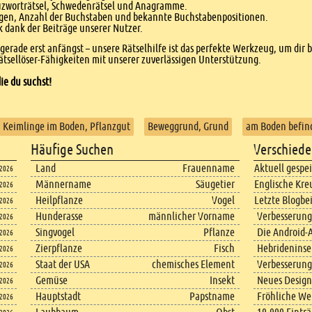
euzworträtsel, Schwedenrätsel und Anagramme.
agen, Anzahl der Buchstaben und bekannte Buchstabenpositionen.
dank der Beiträge unserer Nutzer.
r gerade erst anfängst – unsere Rätselhilfe ist das perfekte Werkzeug, um dir 
tsellöser-Fähigkeiten mit unserer zuverlässigen Unterstützung.
ie du suchst!
Keimlinge im Boden, Pflanzgut
Beweggrund, Grund
am Boden befin
Häufige Suchen
Verschiede
Land
Frauenname
Aktuell gespe
.2026
Männername
Säugetier
Englische Kre
.2026
Heilpflanze
Vogel
Letzte Blogbe
.2026
Hunderasse
männlicher Vorname
Verbesserung
.2026
Singvogel
Pflanze
Die Android-A
.2026
Zierpflanze
Fisch
Hebrideninsel
.2026
Staat der USA
chemisches Element
Verbesserung
.2026
Gemüse
Insekt
Neues Design
.2026
Hauptstadt
Papstname
Fröhliche We
.2026