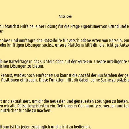
Anzeigen
 du brauchst Hilfe bei einer Lösung für die Frage Eigentümer von Grund und B
er.
enlose und umfangreiche Rätselhilfe für verschiedene Arten von Rätseln, ei
er kniffligen Lösungen suchst, unsere Plattform hilft dir, die richtige Antw
eine Rätselfrage in das Suchfeld oben auf der Seite ein. Unsere intelligen
ichen Lösungen zu bieten.
kennst, wird es noch einfacher! Du kannst die Anzahl der Buchstaben der g
sitionen eintragen. Diese Funktion hilft dir dabei, deine Suche zu präzisie
 und aktualisiert, um dir die neuesten und genauesten Lösungen zu bieten. 
n wir alle Rätselbegeisterten ein, Teil unserer Community zu werden und f
nützlicher für alle zu machen.
form ist für jeden zugänglich und leicht zu bedienen.