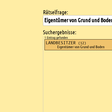
Rätselfrage:
Kreuzworträtsel suchen
Suchergebnisse:
1 Eintrag gefunden
LANDBESITZER
(12)
Eigentümer von Grund und Boden
Ads