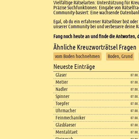
Vielfältige Rätselarten: Unterstützung für Kr
Präzise Suchfunktionen: Eingabe von Rätselfr
Community-basiert: Eine wachsende Datenbank 
Egal, ob du ein erfahrener Rätsellöser bist ode
unserer Community bei und verbessere deine Rä
Fang noch heute an und finde die Antworten, d
Ähnliche Kreuzworträtsel Fragen
vom Boden hochnehmen
Boden, Grund
Footer
Neueste Einträge
Footer content
Glaser
07.08
Metier
07.08
Nadler
07.08
Spinner
07.08
Toepfer
07.08
Uhrmacher
07.08
Feinmechaniker
07.08
Glasblaeser
07.08
Mentalitaet
07.08