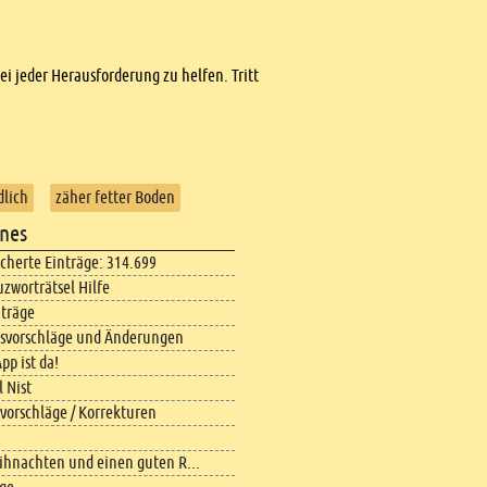
bei jeder Herausforderung zu helfen. Tritt
dlich
zäher fetter Boden
nes
icherte Einträge: 314.699
uzworträtsel Hilfe
iträge
svorschläge und Änderungen
pp ist da!
 Nist
vorschläge / Korrekturen
ihnachten und einen guten R...