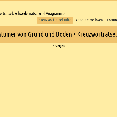
worträtsel, Schwedenrätsel und Anagramme.
Kreuzworträtsel Hilfe
Anagramme lösen
Lösun
ntümer von Grund und Boden • Kreuzworträtsel 
Anzeigen