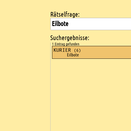
Rätselfrage:
Kreuzworträtsel suchen
Suchergebnisse:
1 Eintrag gefunden
KURIER
(6)
Eilbote
Ads