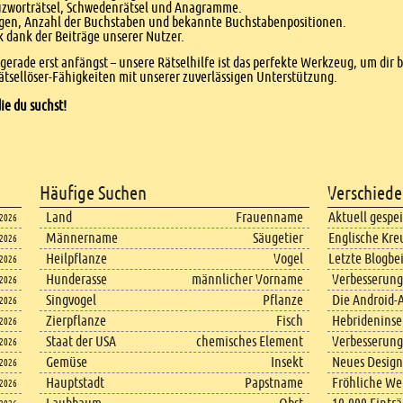
euzworträtsel, Schwedenrätsel und Anagramme.
agen, Anzahl der Buchstaben und bekannte Buchstabenpositionen.
dank der Beiträge unserer Nutzer.
r gerade erst anfängst – unsere Rätselhilfe ist das perfekte Werkzeug, um dir 
tsellöser-Fähigkeiten mit unserer zuverlässigen Unterstützung.
ie du suchst!
Häufige Suchen
Verschiede
Land
Frauenname
Aktuell gespe
.2026
Männername
Säugetier
Englische Kre
.2026
Heilpflanze
Vogel
Letzte Blogbe
.2026
Hunderasse
männlicher Vorname
Verbesserung
.2026
Singvogel
Pflanze
Die Android-A
.2026
Zierpflanze
Fisch
Hebrideninsel
.2026
Staat der USA
chemisches Element
Verbesserung
.2026
Gemüse
Insekt
Neues Design
.2026
Hauptstadt
Papstname
Fröhliche We
.2026