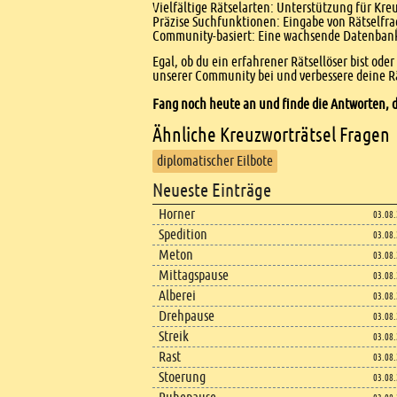
Vielfältige Rätselarten: Unterstützung für Kr
Präzise Suchfunktionen: Eingabe von Rätselfr
Community-basiert: Eine wachsende Datenbank 
Egal, ob du ein erfahrener Rätsellöser bist ode
unserer Community bei und verbessere deine Rä
Fang noch heute an und finde die Antworten, d
Ähnliche Kreuzworträtsel Fragen
diplomatischer Eilbote
Footer
Neueste Einträge
Footer content
Horner
03.08
Spedition
03.08
Meton
03.08
Mittagspause
03.08
Alberei
03.08
Drehpause
03.08
Streik
03.08
Rast
03.08
Stoerung
03.08