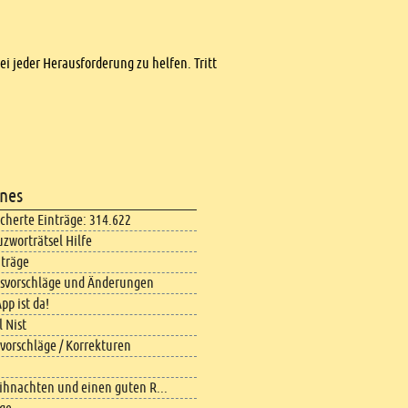
bei jeder Herausforderung zu helfen. Tritt
nes
icherte Einträge: 314.622
uzworträtsel Hilfe
iträge
svorschläge und Änderungen
pp ist da!
 Nist
vorschläge / Korrekturen
ihnachten und einen guten R...