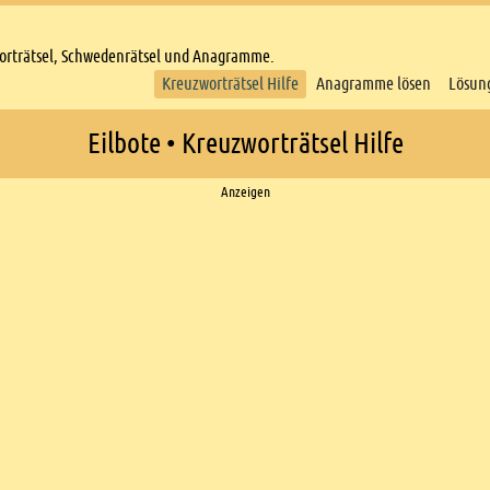
worträtsel, Schwedenrätsel und Anagramme.
Kreuzworträtsel Hilfe
Anagramme lösen
Lösun
Eilbote • Kreuzworträtsel Hilfe
Anzeigen