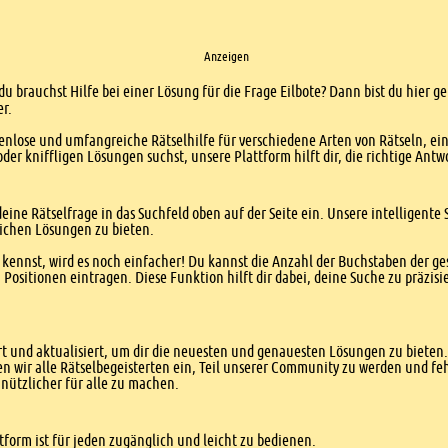
Anzeigen
du brauchst Hilfe bei einer Lösung für die Frage Eilbote? Dann bist du hier ge
er.
enlose und umfangreiche Rätselhilfe für verschiedene Arten von Rätseln, ei
er kniffligen Lösungen suchst, unsere Plattform hilft dir, die richtige Antw
eine Rätselfrage in das Suchfeld oben auf der Seite ein. Unsere intelligen
ichen Lösungen zu bieten.
kennst, wird es noch einfacher! Du kannst die Anzahl der Buchstaben der g
sitionen eintragen. Diese Funktion hilft dir dabei, deine Suche zu präzisie
 und aktualisiert, um dir die neuesten und genauesten Lösungen zu bieten. 
n wir alle Rätselbegeisterten ein, Teil unserer Community zu werden und f
nützlicher für alle zu machen.
form ist für jeden zugänglich und leicht zu bedienen.