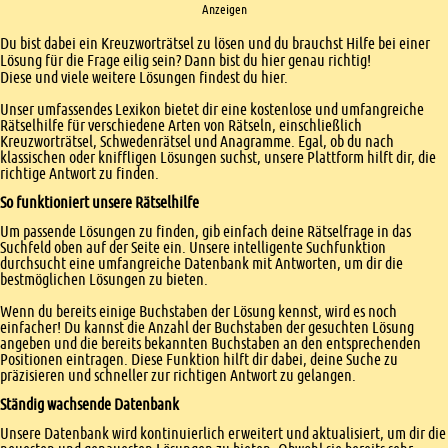
Anzeigen
Einleitung
Du bist dabei ein Kreuzworträtsel zu lösen und du brauchst Hilfe bei einer
Lösung für die Frage eilig sein? Dann bist du hier genau richtig!
Diese und viele weitere Lösungen findest du hier.
Unser umfassendes Lexikon bietet dir eine kostenlose und umfangreiche
Rätselhilfe für verschiedene Arten von Rätseln, einschließlich
Kreuzworträtsel, Schwedenrätsel und Anagramme. Egal, ob du nach
klassischen oder kniffligen Lösungen suchst, unsere Plattform hilft dir, die
richtige Antwort zu finden.
So funktioniert unsere Rätselhilfe
Um passende Lösungen zu finden, gib einfach deine Rätselfrage in das
Suchfeld oben auf der Seite ein. Unsere intelligente Suchfunktion
durchsucht eine umfangreiche Datenbank mit Antworten, um dir die
bestmöglichen Lösungen zu bieten.
Wenn du bereits einige Buchstaben der Lösung kennst, wird es noch
einfacher! Du kannst die Anzahl der Buchstaben der gesuchten Lösung
angeben und die bereits bekannten Buchstaben an den entsprechenden
Positionen eintragen. Diese Funktion hilft dir dabei, deine Suche zu
präzisieren und schneller zur richtigen Antwort zu gelangen.
Ständig wachsende Datenbank
Unsere Datenbank wird kontinuierlich erweitert und aktualisiert, um dir die