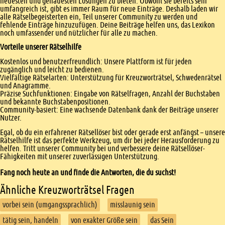
neuesten und genauesten Lösungen zu bieten. Obwohl sie bereits sehr
umfangreich ist, gibt es immer Raum für neue Einträge. Deshalb laden wir
alle Rätselbegeisterten ein, Teil unserer Community zu werden und
fehlende Einträge hinzuzufügen. Deine Beiträge helfen uns, das Lexikon
noch umfassender und nützlicher für alle zu machen.
Vorteile unserer Rätselhilfe
Kostenlos und benutzerfreundlich: Unsere Plattform ist für jeden
zugänglich und leicht zu bedienen.
Vielfältige Rätselarten: Unterstützung für Kreuzworträtsel, Schwedenrätsel
und Anagramme.
Präzise Suchfunktionen: Eingabe von Rätselfragen, Anzahl der Buchstaben
und bekannte Buchstabenpositionen.
Community-basiert: Eine wachsende Datenbank dank der Beiträge unserer
Nutzer.
Egal, ob du ein erfahrener Rätsellöser bist oder gerade erst anfängst – unsere
Rätselhilfe ist das perfekte Werkzeug, um dir bei jeder Herausforderung zu
helfen. Tritt unserer Community bei und verbessere deine Rätsellöser-
Fähigkeiten mit unserer zuverlässigen Unterstützung.
Fang noch heute an und finde die Antworten, die du suchst!
Ähnliche Kreuzworträtsel Fragen
vorbei sein (umgangssprachlich)
misslaunig sein
tätig sein, handeln
von exakter Größe sein
das Sein