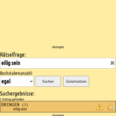
Anzeigen
Rätselfrage:
Kreuzworträtsel suchen
Buchstabenanzahl:
Suchen
Zurücksetzen
Suchergebnisse:
1 Eintrag gefunden
DRINGEN
(7)
eilig sein
Anzeigen