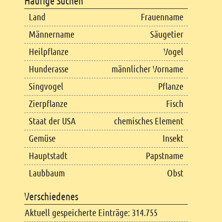
Häufige Suchen
Land
Frauenname
Männername
Säugetier
Heilpflanze
Vogel
Hunderasse
männlicher Vorname
Singvogel
Pflanze
Zierpflanze
Fisch
Staat der USA
chemisches Element
Gemüse
Insekt
Hauptstadt
Papstname
Laubbaum
Obst
Verschiedenes
Aktuell gespeicherte Einträge: 314.755