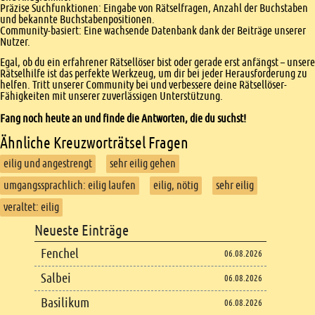
Präzise Suchfunktionen: Eingabe von Rätselfragen, Anzahl der Buchstaben
und bekannte Buchstabenpositionen.
Community-basiert: Eine wachsende Datenbank dank der Beiträge unserer
Nutzer.
Egal, ob du ein erfahrener Rätsellöser bist oder gerade erst anfängst – unsere
Rätselhilfe ist das perfekte Werkzeug, um dir bei jeder Herausforderung zu
helfen. Tritt unserer Community bei und verbessere deine Rätsellöser-
Fähigkeiten mit unserer zuverlässigen Unterstützung.
Fang noch heute an und finde die Antworten, die du suchst!
Ähnliche Kreuzworträtsel Fragen
eilig und angestrengt
sehr eilig gehen
umgangssprachlich: eilig laufen
eilig, nötig
sehr eilig
veraltet: eilig
Footer
Neueste Einträge
Footer content
Fenchel
06.08.2026
Salbei
06.08.2026
Basilikum
06.08.2026