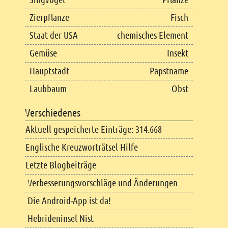
Zierpflanze
Fisch
Staat der USA
chemisches Element
Gemüse
Insekt
Hauptstadt
Papstname
Laubbaum
Obst
Verschiedenes
Aktuell gespeicherte Einträge: 314.668
Englische Kreuzworträtsel Hilfe
Letzte Blogbeiträge
Verbesserungsvorschläge und Änderungen
Die Android-App ist da!
Hebrideninsel Nist