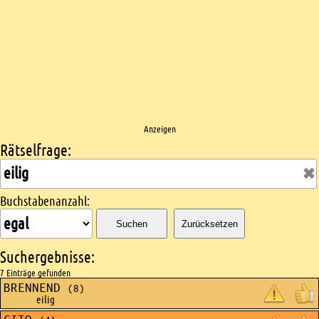
Anzeigen
Rätselfrage:
Kreuzworträtsel suchen
Buchstabenanzahl:
Suchen
Zurücksetzen
Suchergebnisse:
7 Einträge gefunden
BRENNEND
(8)
eilig