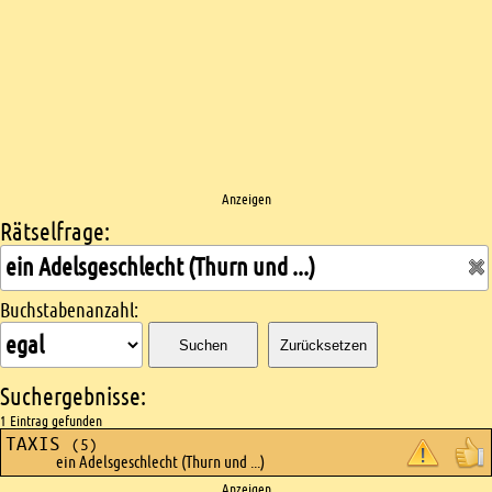
Anzeigen
Rätselfrage:
Kreuzworträtsel suchen
Buchstabenanzahl:
Suchen
Zurücksetzen
Suchergebnisse:
1 Eintrag gefunden
TAXIS
(5)
ein Adelsgeschlecht (Thurn und ...)
Anzeigen