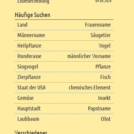
Lobeserhebung
09.08.2026
Häufige Suchen
Land
Frauenname
Männername
Säugetier
Heilpflanze
Vogel
Hunderasse
männlicher Vorname
Singvogel
Pflanze
Zierpflanze
Fisch
Staat der USA
chemisches Element
Gemüse
Insekt
Hauptstadt
Papstname
Laubbaum
Obst
Verschiedenes