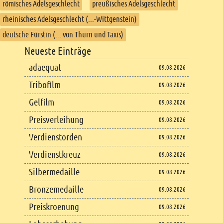
römisches Adelsgeschlecht
preußisches Adelsgeschlecht
rheinisches Adelsgeschlecht (...-Wittgenstein)
deutsche Fürstin (... von Thurn und Taxis)
Footer
Neueste Einträge
Footer content
adaequat
09.08.2026
Tribofilm
09.08.2026
Gelfilm
09.08.2026
Preisverleihung
09.08.2026
Verdienstorden
09.08.2026
Verdienstkreuz
09.08.2026
Silbermedaille
09.08.2026
Bronzemedaille
09.08.2026
Preiskroenung
09.08.2026