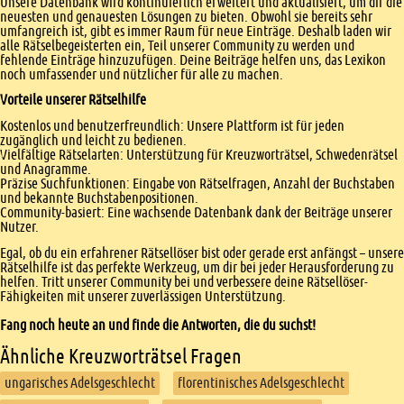
Unsere Datenbank wird kontinuierlich erweitert und aktualisiert, um dir die
neuesten und genauesten Lösungen zu bieten. Obwohl sie bereits sehr
umfangreich ist, gibt es immer Raum für neue Einträge. Deshalb laden wir
alle Rätselbegeisterten ein, Teil unserer Community zu werden und
fehlende Einträge hinzuzufügen. Deine Beiträge helfen uns, das Lexikon
noch umfassender und nützlicher für alle zu machen.
Vorteile unserer Rätselhilfe
Kostenlos und benutzerfreundlich: Unsere Plattform ist für jeden
zugänglich und leicht zu bedienen.
Vielfältige Rätselarten: Unterstützung für Kreuzworträtsel, Schwedenrätsel
und Anagramme.
Präzise Suchfunktionen: Eingabe von Rätselfragen, Anzahl der Buchstaben
und bekannte Buchstabenpositionen.
Community-basiert: Eine wachsende Datenbank dank der Beiträge unserer
Nutzer.
Egal, ob du ein erfahrener Rätsellöser bist oder gerade erst anfängst – unsere
Rätselhilfe ist das perfekte Werkzeug, um dir bei jeder Herausforderung zu
helfen. Tritt unserer Community bei und verbessere deine Rätsellöser-
Fähigkeiten mit unserer zuverlässigen Unterstützung.
Fang noch heute an und finde die Antworten, die du suchst!
Ähnliche Kreuzworträtsel Fragen
ungarisches Adelsgeschlecht
florentinisches Adelsgeschlecht