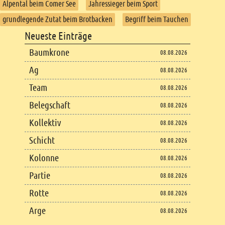
Alpental beim Comer See
Jahressieger beim Sport
grundlegende Zutat beim Brotbacken
Begriff beim Tauchen
Footer
Neueste Einträge
Footer content
Baumkrone
08.08.2026
Ag
08.08.2026
Team
08.08.2026
Belegschaft
08.08.2026
Kollektiv
08.08.2026
Schicht
08.08.2026
Kolonne
08.08.2026
Partie
08.08.2026
Rotte
08.08.2026
Arge
08.08.2026