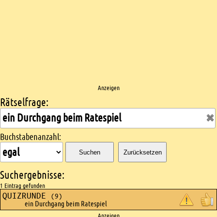
Anzeigen
Rätselfrage:
Kreuzworträtsel suchen
Buchstabenanzahl:
Suchen
Zurücksetzen
Suchergebnisse:
1 Eintrag gefunden
QUIZRUNDE
(9)
ein Durchgang beim Ratespiel
Anzeigen