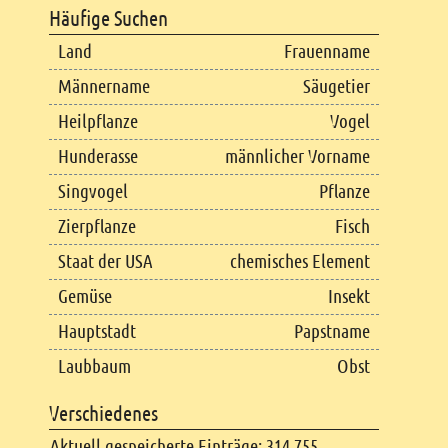
Häufige Suchen
Land
Frauenname
Männername
Säugetier
Heilpflanze
Vogel
Hunderasse
männlicher Vorname
Singvogel
Pflanze
Zierpflanze
Fisch
Staat der USA
chemisches Element
Gemüse
Insekt
Hauptstadt
Papstname
Laubbaum
Obst
Verschiedenes
Aktuell gespeicherte Einträge: 314.755