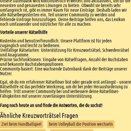
Unsere Datenbank wird kontinuierlich erweitert und aktualisiert, um dir die
neuesten und genauesten Lösungen zu bieten. Obwohl sie bereits sehr
umfangreich ist, gibt es immer Raum für neue Einträge. Deshalb laden wir
alle Rätselbegeisterten ein, Teil unserer Community zu werden und
fehlende Einträge hinzuzufügen. Deine Beiträge helfen uns, das Lexikon
noch umfassender und nützlicher für alle zu machen.
Vorteile unserer Rätselhilfe
Kostenlos und benutzerfreundlich: Unsere Plattform ist für jeden
zugänglich und leicht zu bedienen.
Vielfältige Rätselarten: Unterstützung für Kreuzworträtsel, Schwedenrätsel
und Anagramme.
Präzise Suchfunktionen: Eingabe von Rätselfragen, Anzahl der Buchstaben
und bekannte Buchstabenpositionen.
Community-basiert: Eine wachsende Datenbank dank der Beiträge unserer
Nutzer.
Egal, ob du ein erfahrener Rätsellöser bist oder gerade erst anfängst – unsere
Rätselhilfe ist das perfekte Werkzeug, um dir bei jeder Herausforderung zu
helfen. Tritt unserer Community bei und verbessere deine Rätsellöser-
Fähigkeiten mit unserer zuverlässigen Unterstützung.
Fang noch heute an und finde die Antworten, die du suchst!
Ähnliche Kreuzworträtsel Fragen
Ziel beim Handballspiel
beim Volleyball die Position wechseln