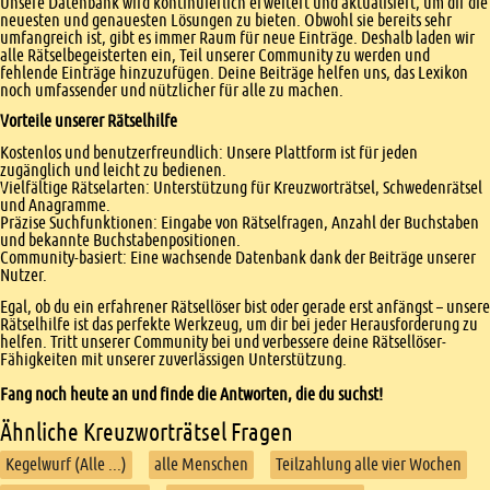
Unsere Datenbank wird kontinuierlich erweitert und aktualisiert, um dir die
neuesten und genauesten Lösungen zu bieten. Obwohl sie bereits sehr
umfangreich ist, gibt es immer Raum für neue Einträge. Deshalb laden wir
alle Rätselbegeisterten ein, Teil unserer Community zu werden und
fehlende Einträge hinzuzufügen. Deine Beiträge helfen uns, das Lexikon
noch umfassender und nützlicher für alle zu machen.
Vorteile unserer Rätselhilfe
Kostenlos und benutzerfreundlich: Unsere Plattform ist für jeden
zugänglich und leicht zu bedienen.
Vielfältige Rätselarten: Unterstützung für Kreuzworträtsel, Schwedenrätsel
und Anagramme.
Präzise Suchfunktionen: Eingabe von Rätselfragen, Anzahl der Buchstaben
und bekannte Buchstabenpositionen.
Community-basiert: Eine wachsende Datenbank dank der Beiträge unserer
Nutzer.
Egal, ob du ein erfahrener Rätsellöser bist oder gerade erst anfängst – unsere
Rätselhilfe ist das perfekte Werkzeug, um dir bei jeder Herausforderung zu
helfen. Tritt unserer Community bei und verbessere deine Rätsellöser-
Fähigkeiten mit unserer zuverlässigen Unterstützung.
Fang noch heute an und finde die Antworten, die du suchst!
Ähnliche Kreuzworträtsel Fragen
Kegelwurf (Alle ...)
alle Menschen
Teilzahlung alle vier Wochen