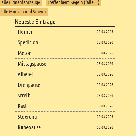
alle Firmenfahrzeuge
Treffer beim Kegeln ("alle ...)
alle Münzen und Scheine
Footer
Neueste Einträge
Footer content
Horner
03.08.2026
Spedition
03.08.2026
Meton
03.08.2026
Mittagspause
03.08.2026
Alberei
03.08.2026
Drehpause
03.08.2026
Streik
03.08.2026
Rast
03.08.2026
Stoerung
03.08.2026
Ruhepause
03.08.2026