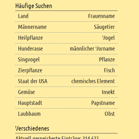
Häufige Suchen
Land
Frauenname
Männername
Säugetier
Heilpflanze
Vogel
Hunderasse
männlicher Vorname
Singvogel
Pflanze
Zierpflanze
Fisch
Staat der USA
chemisches Element
Gemüse
Insekt
Hauptstadt
Papstname
Laubbaum
Obst
Verschiedenes
Aktuell gespeicherte Einträge: 314.622