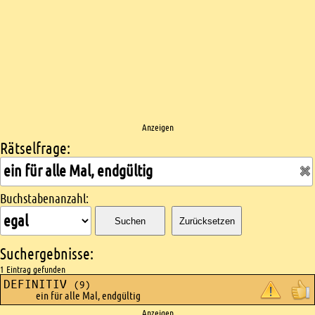
Anzeigen
Rätselfrage:
Kreuzworträtsel suchen
Buchstabenanzahl:
Suchen
Zurücksetzen
Suchergebnisse:
1 Eintrag gefunden
DEFINITIV
(9)
ein für alle Mal, endgültig
Anzeigen