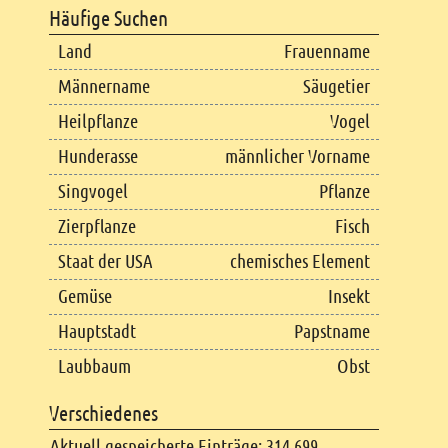
Häufige Suchen
Land
Frauenname
Männername
Säugetier
Heilpflanze
Vogel
Hunderasse
männlicher Vorname
Singvogel
Pflanze
Zierpflanze
Fisch
Staat der USA
chemisches Element
Gemüse
Insekt
Hauptstadt
Papstname
Laubbaum
Obst
Verschiedenes
Aktuell gespeicherte Einträge: 314.699