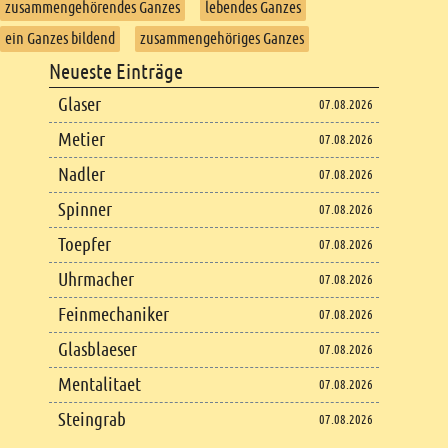
zusammengehörendes Ganzes
lebendes Ganzes
ein Ganzes bildend
zusammengehöriges Ganzes
Footer
Neueste Einträge
Footer content
Glaser
07.08.2026
Metier
07.08.2026
Nadler
07.08.2026
Spinner
07.08.2026
Toepfer
07.08.2026
Uhrmacher
07.08.2026
Feinmechaniker
07.08.2026
Glasblaeser
07.08.2026
Mentalitaet
07.08.2026
Steingrab
07.08.2026