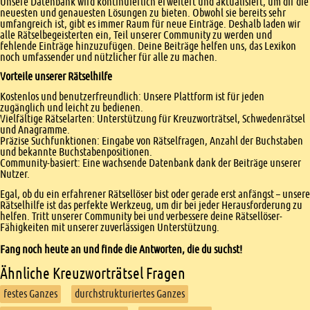
Unsere Datenbank wird kontinuierlich erweitert und aktualisiert, um dir die
neuesten und genauesten Lösungen zu bieten. Obwohl sie bereits sehr
umfangreich ist, gibt es immer Raum für neue Einträge. Deshalb laden wir
alle Rätselbegeisterten ein, Teil unserer Community zu werden und
fehlende Einträge hinzuzufügen. Deine Beiträge helfen uns, das Lexikon
noch umfassender und nützlicher für alle zu machen.
Vorteile unserer Rätselhilfe
Kostenlos und benutzerfreundlich: Unsere Plattform ist für jeden
zugänglich und leicht zu bedienen.
Vielfältige Rätselarten: Unterstützung für Kreuzworträtsel, Schwedenrätsel
und Anagramme.
Präzise Suchfunktionen: Eingabe von Rätselfragen, Anzahl der Buchstaben
und bekannte Buchstabenpositionen.
Community-basiert: Eine wachsende Datenbank dank der Beiträge unserer
Nutzer.
Egal, ob du ein erfahrener Rätsellöser bist oder gerade erst anfängst – unsere
Rätselhilfe ist das perfekte Werkzeug, um dir bei jeder Herausforderung zu
helfen. Tritt unserer Community bei und verbessere deine Rätsellöser-
Fähigkeiten mit unserer zuverlässigen Unterstützung.
Fang noch heute an und finde die Antworten, die du suchst!
Ähnliche Kreuzworträtsel Fragen
festes Ganzes
durchstrukturiertes Ganzes