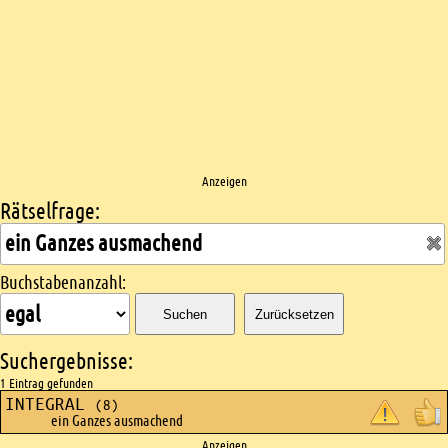
Anzeigen
Rätselfrage:
Kreuzworträtsel suchen
Buchstabenanzahl:
Suchen
Zurücksetzen
Suchergebnisse:
1 Eintrag gefunden
INTEGRAL
(8)
ein Ganzes ausmachend
Anzeigen