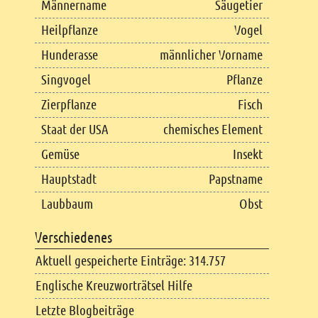
Männername
Säugetier
Heilpflanze
Vogel
Hunderasse
männlicher Vorname
Singvogel
Pflanze
Zierpflanze
Fisch
Staat der USA
chemisches Element
Gemüse
Insekt
Hauptstadt
Papstname
Laubbaum
Obst
Verschiedenes
Aktuell gespeicherte Einträge: 314.757
Englische Kreuzworträtsel Hilfe
Letzte Blogbeiträge