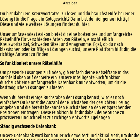
Anzeigen
Einleitung
Du bist dabei ein Kreuzworträtsel zu lösen und du brauchst Hilfe bei einer
Lösung für die Frage ein Goldgewicht? Dann bist du hier genau richtig!
Diese und viele weitere Lösungen findest du hier.
Unser umfassendes Lexikon bietet dir eine kostenlose und umfangreiche
Rätselhilfe für verschiedene Arten von Rätseln, einschließlich
Kreuzworträtsel, Schwedenrätsel und Anagramme. Egal, ob du nach
klassischen oder kniffligen Lösungen suchst, unsere Plattform hilft dir, die
richtige Antwort zu finden.
So funktioniert unsere Rätselhilfe
Um passende Lösungen zu finden, gib einfach deine Rätselfrage in das
Suchfeld oben auf der Seite ein. Unsere intelligente Suchfunktion
durchsucht eine umfangreiche Datenbank mit Antworten, um dir die
bestmöglichen Lösungen zu bieten.
Wenn du bereits einige Buchstaben der Lösung kennst, wird es noch
einfacher! Du kannst die Anzahl der Buchstaben der gesuchten Lösung
angeben und die bereits bekannten Buchstaben an den entsprechenden
Positionen eintragen. Diese Funktion hilft dir dabei, deine Suche zu
präzisieren und schneller zur richtigen Antwort zu gelangen.
Ständig wachsende Datenbank
Unsere Datenbank wird kontinuierlich erweitert und aktualisiert, um dir die