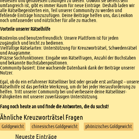
neuesten und genauesten Lösungen zu bieten. Obwohl sie bereits sehr
umfangreich ist, gibt es immer Raum für neue Einträge. Deshalb laden wir
alle Rätselbegeisterten ein, Teil unserer Community zu werden und
fehlende Einträge hinzuzufügen. Deine Beiträge helfen uns, das Lexikon
noch umfassender und nützlicher für alle zu machen.
Vorteile unserer Rätselhilfe
Kostenlos und benutzerfreundlich: Unsere Plattform ist für jeden
zugänglich und leicht zu bedienen.
Vielfältige Rätselarten: Unterstützung für Kreuzworträtsel, Schwedenrätsel
und Anagramme.
Präzise Suchfunktionen: Eingabe von Rätselfragen, Anzahl der Buchstaben
und bekannte Buchstabenpositionen.
Community-basiert: Eine wachsende Datenbank dank der Beiträge unserer
Nutzer.
Egal, ob du ein erfahrener Rätsellöser bist oder gerade erst anfängst – unsere
Rätselhilfe ist das perfekte Werkzeug, um dir bei jeder Herausforderung zu
helfen. Tritt unserer Community bei und verbessere deine Rätsellöser-
Fähigkeiten mit unserer zuverlässigen Unterstützung.
Fang noch heute an und finde die Antworten, die du suchst!
Ähnliche Kreuzworträtsel Fragen
Goldgewicht
chinesisches Goldgewicht
phönizisches Goldgewicht
Footer
Neueste Einträge
Footer content