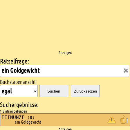
Anzeigen
Rätselfrage:
Kreuzworträtsel suchen
Buchstabenanzahl:
Suchen
Zurücksetzen
Suchergebnisse:
1 Eintrag gefunden
FEINUNZE
(8)
ein Goldgewicht
Anzeigen