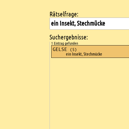
Rätselfrage:
Kreuzworträtsel suchen
Suchergebnisse:
1 Eintrag gefunden
GELSE
(5)
ein Insekt, Stechmücke
Ads