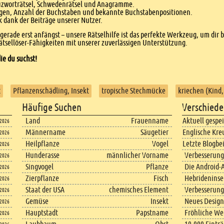
euzworträtsel, Schwedenrätsel und Anagramme.
agen, Anzahl der Buchstaben und bekannte Buchstabenpositionen.
dank der Beiträge unserer Nutzer.
r gerade erst anfängst – unsere Rätselhilfe ist das perfekte Werkzeug, um dir 
tsellöser-Fähigkeiten mit unserer zuverlässigen Unterstützung.
ie du suchst!
t
Pflanzenschädling, Insekt
tropische Stechmücke
kriechen (Kind,
Häufige Suchen
Verschiede
Land
Frauenname
Aktuell gespe
.2026
Männername
Säugetier
Englische Kre
.2026
Heilpflanze
Vogel
Letzte Blogbe
.2026
Hunderasse
männlicher Vorname
Verbesserung
.2026
Singvogel
Pflanze
Die Android-A
.2026
Zierpflanze
Fisch
Hebrideninsel
.2026
Staat der USA
chemisches Element
Verbesserung
.2026
Gemüse
Insekt
Neues Design
.2026
Hauptstadt
Papstname
Fröhliche We
.2026