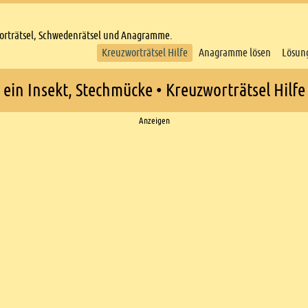
worträtsel, Schwedenrätsel und Anagramme.
Kreuzworträtsel Hilfe
Anagramme lösen
Lösun
ein Insekt, Stechmücke • Kreuzworträtsel Hilfe
Anzeigen