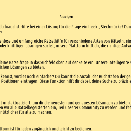
Anzeigen
du brauchst Hilfe bei einer Lösung für die Frage ein Insekt, Stechmücke? Dann
er.
enlose und umfangreiche Rätselhilfe für verschiedene Arten von Rätseln, ei
er kniffligen Lösungen suchst, unsere Plattform hilft dir, die richtige Antw
eine Rätselfrage in das Suchfeld oben auf der Seite ein. Unsere intelligen
ichen Lösungen zu bieten.
kennst, wird es noch einfacher! Du kannst die Anzahl der Buchstaben der g
sitionen eintragen. Diese Funktion hilft dir dabei, deine Suche zu präzisie
 und aktualisiert, um dir die neuesten und genauesten Lösungen zu bieten. 
n wir alle Rätselbegeisterten ein, Teil unserer Community zu werden und f
nützlicher für alle zu machen.
form ist für jeden zugänglich und leicht zu bedienen.