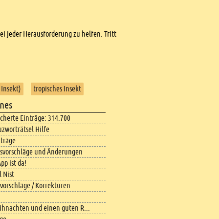
bei jeder Herausforderung zu helfen. Tritt
 Insekt)
tropisches Insekt
nes
icherte Einträge: 314.700
uzworträtsel Hilfe
iträge
svorschläge und Änderungen
pp ist da!
 Nist
vorschläge / Korrekturen
ihnachten und einen guten R...