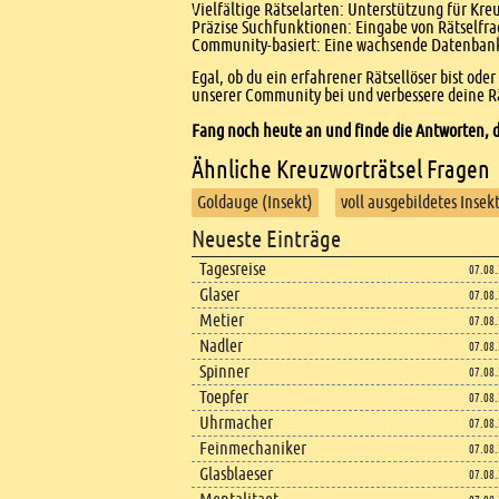
Vielfältige Rätselarten: Unterstützung für Kr
Präzise Suchfunktionen: Eingabe von Rätselfr
Community-basiert: Eine wachsende Datenbank 
Egal, ob du ein erfahrener Rätsellöser bist ode
unserer Community bei und verbessere deine Rä
Fang noch heute an und finde die Antworten, d
Ähnliche Kreuzworträtsel Fragen
Goldauge (Insekt)
voll ausgebildetes Insek
Footer
Neueste Einträge
Footer content
Tagesreise
07.08
Glaser
07.08
Metier
07.08
Nadler
07.08
Spinner
07.08
Toepfer
07.08
Uhrmacher
07.08
Feinmechaniker
07.08
Glasblaeser
07.08