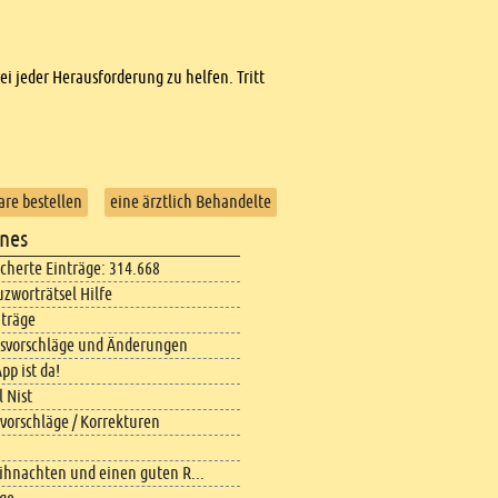
bei jeder Herausforderung zu helfen. Tritt
are bestellen
eine ärztlich Behandelte
nes
icherte Einträge: 314.668
uzworträtsel Hilfe
iträge
svorschläge und Änderungen
pp ist da!
 Nist
vorschläge / Korrekturen
ihnachten und einen guten R...