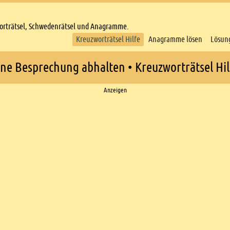
worträtsel, Schwedenrätsel und Anagramme.
Kreuzworträtsel Hilfe
Anagramme lösen
Lösun
ine Besprechung abhalten • Kreuzworträtsel Hil
Anzeigen