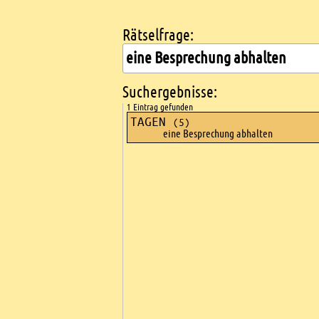
Rätselfrage:
Kreuzworträtsel suchen
Suchergebnisse:
1 Eintrag gefunden
TAGEN
(5)
eine Besprechung abhalten
Ads