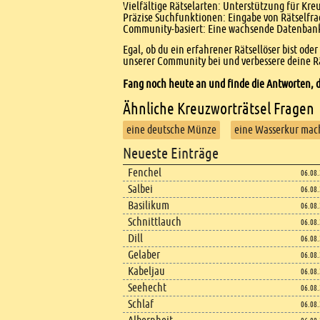
Vielfältige Rätselarten: Unterstützung für Kr
Präzise Suchfunktionen: Eingabe von Rätselfr
Community-basiert: Eine wachsende Datenbank 
Egal, ob du ein erfahrener Rätsellöser bist ode
unserer Community bei und verbessere deine Rä
Fang noch heute an und finde die Antworten, d
Ähnliche Kreuzworträtsel Fragen
eine deutsche Münze
eine Wasserkur mac
Footer
Neueste Einträge
Footer content
Fenchel
06.08
Salbei
06.08
Basilikum
06.08
Schnittlauch
06.08
Dill
06.08
Gelaber
06.08
Kabeljau
06.08
Seehecht
06.08
Schlaf
06.08