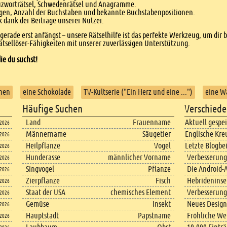
euzworträtsel, Schwedenrätsel und Anagramme.
agen, Anzahl der Buchstaben und bekannte Buchstabenpositionen.
dank der Beiträge unserer Nutzer.
r gerade erst anfängst – unsere Rätselhilfe ist das perfekte Werkzeug, um dir 
tsellöser-Fähigkeiten mit unserer zuverlässigen Unterstützung.
ie du suchst!
hen
eine Schokolade
TV-Kultserie ("Ein Herz und eine ...")
eine W
Häufige Suchen
Verschiede
Land
Frauenname
Aktuell gespe
.2026
Männername
Säugetier
Englische Kre
.2026
Heilpflanze
Vogel
Letzte Blogbe
.2026
Hunderasse
männlicher Vorname
Verbesserung
.2026
Singvogel
Pflanze
Die Android-A
.2026
Zierpflanze
Fisch
Hebrideninsel
.2026
Staat der USA
chemisches Element
Verbesserung
.2026
Gemüse
Insekt
Neues Design
.2026
Hauptstadt
Papstname
Fröhliche We
.2026