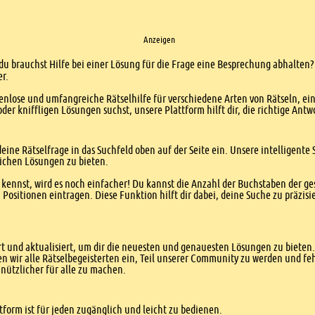
Anzeigen
 du brauchst Hilfe bei einer Lösung für die Frage eine Besprechung abhalten? 
er.
enlose und umfangreiche Rätselhilfe für verschiedene Arten von Rätseln, ei
er kniffligen Lösungen suchst, unsere Plattform hilft dir, die richtige Antw
eine Rätselfrage in das Suchfeld oben auf der Seite ein. Unsere intelligen
ichen Lösungen zu bieten.
kennst, wird es noch einfacher! Du kannst die Anzahl der Buchstaben der g
sitionen eintragen. Diese Funktion hilft dir dabei, deine Suche zu präzisie
 und aktualisiert, um dir die neuesten und genauesten Lösungen zu bieten. 
n wir alle Rätselbegeisterten ein, Teil unserer Community zu werden und f
nützlicher für alle zu machen.
form ist für jeden zugänglich und leicht zu bedienen.