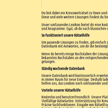
Einleitung
Du bist dabei ein Kreuzworträtsel zu lösen und 
Diese und viele weitere Lösungen findest du hi
Unser umfassendes Lexikon bietet dir eine kost
und Anagramme. Egal, ob du nach klassischen od
So funktioniert unsere Rätselhilfe
Um passende Lösungen zu finden, gib einfach d
Datenbank mit Antworten, um dir die bestmögl
Wenn du bereits einige Buchstaben der Lösung 
bekannten Buchstaben an den entsprechenden Po
gelangen.
Ständig wachsende Datenbank
Unsere Datenbank wird kontinuierlich erweitert
es immer Raum für neue Einträge. Deshalb lade
helfen uns, das Lexikon noch umfassender und 
Vorteile unserer Rätselhilfe
Kostenlos und benutzerfreundlich: Unsere Platt
Vielfältige Rätselarten: Unterstützung für Kr
Präzise Suchfunktionen: Eingabe von Rätselfr