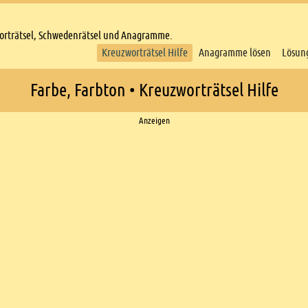
worträtsel, Schwedenrätsel und Anagramme.
Kreuzworträtsel Hilfe
Anagramme lösen
Lösun
Farbe, Farbton • Kreuzworträtsel Hilfe
Anzeigen