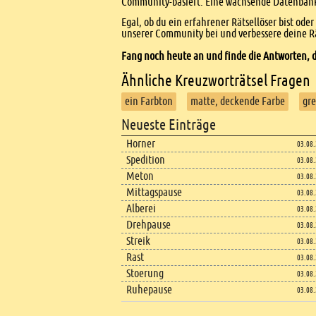
Community-basiert: Eine wachsende Datenbank 
Egal, ob du ein erfahrener Rätsellöser bist ode
unserer Community bei und verbessere deine Rä
Fang noch heute an und finde die Antworten, d
Ähnliche Kreuzworträtsel Fragen
ein Farbton
matte, deckende Farbe
gre
Footer
Neueste Einträge
Footer content
Horner
03.08
Spedition
03.08
Meton
03.08
Mittagspause
03.08
Alberei
03.08
Drehpause
03.08
Streik
03.08
Rast
03.08
Stoerung
03.08
Ruhepause
03.08
Copyright