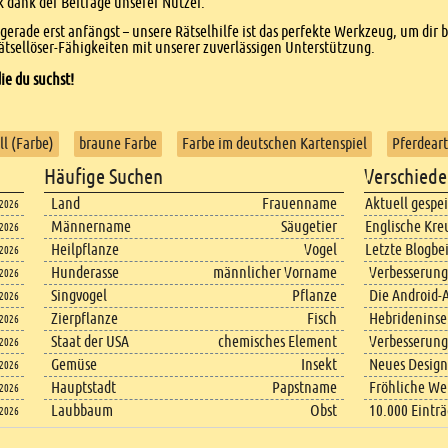
dank der Beiträge unserer Nutzer.
r gerade erst anfängst – unsere Rätselhilfe ist das perfekte Werkzeug, um dir 
tsellöser-Fähigkeiten mit unserer zuverlässigen Unterstützung.
ie du suchst!
ll (Farbe)
braune Farbe
Farbe im deutschen Kartenspiel
Pferdeart
Häufige Suchen
Verschiede
Land
Frauenname
Aktuell gespe
.2026
Männername
Säugetier
Englische Kre
.2026
Heilpflanze
Vogel
Letzte Blogbe
.2026
Hunderasse
männlicher Vorname
Verbesserung
.2026
Singvogel
Pflanze
Die Android-A
.2026
Zierpflanze
Fisch
Hebrideninsel
.2026
Staat der USA
chemisches Element
Verbesserung
.2026
Gemüse
Insekt
Neues Design
.2026
Hauptstadt
Papstname
Fröhliche We
.2026
Laubbaum
Obst
10.000 Eintr
.2026