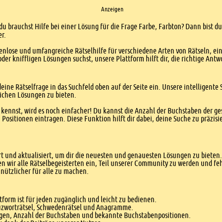
Anzeigen
du brauchst Hilfe bei einer Lösung für die Frage Farbe, Farbton? Dann bist du
er.
enlose und umfangreiche Rätselhilfe für verschiedene Arten von Rätseln, ei
er kniffligen Lösungen suchst, unsere Plattform hilft dir, die richtige Antw
eine Rätselfrage in das Suchfeld oben auf der Seite ein. Unsere intelligen
ichen Lösungen zu bieten.
kennst, wird es noch einfacher! Du kannst die Anzahl der Buchstaben der g
sitionen eintragen. Diese Funktion hilft dir dabei, deine Suche zu präzisie
 und aktualisiert, um dir die neuesten und genauesten Lösungen zu bieten. 
n wir alle Rätselbegeisterten ein, Teil unserer Community zu werden und f
nützlicher für alle zu machen.
form ist für jeden zugänglich und leicht zu bedienen.
euzworträtsel, Schwedenrätsel und Anagramme.
agen, Anzahl der Buchstaben und bekannte Buchstabenpositionen.