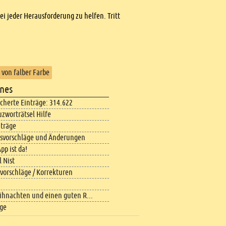
bei jeder Herausforderung zu helfen. Tritt
 von falber Farbe
nes
icherte Einträge: 314.622
uzworträtsel Hilfe
iträge
svorschläge und Änderungen
pp ist da!
 Nist
vorschläge / Korrekturen
ihnachten und einen guten R...
äge