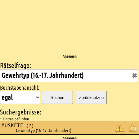
Anzeigen
Rätselfrage:
Kreuzworträtsel suchen
Buchstabenanzahl:
Suchen
Zurücksetzen
Suchergebnisse:
1 Eintrag gefunden
MUSKETE
(7)
Gewehrtyp (16.-17. Jahrhundert)
Anzeigen