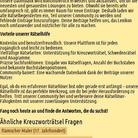
Unsere Datenbank wird kontinuierlich erweitert und aktualisiert, um dir die
neuesten und genauesten Lösungen zu bieten. Obwohl sie bereits sehr
umfangreich ist, gibt es immer Raum für neue Einträge. Deshalb laden wir
alle Rätselbegeisterten ein, Teil unserer Community zu werden und
fehlende Einträge hinzuzufügen. Deine Beiträge helfen uns, das Lexikon
noch umfassender und nützlicher für alle zu machen.
Vorteile unserer Rätselhilfe
Kostenlos und benutzerfreundlich: Unsere Plattform ist für jeden
zugänglich und leicht zu bedienen.
Vielfältige Rätselarten: Unterstützung für Kreuzworträtsel, Schwedenrätsel
und Anagramme.
Präzise Suchfunktionen: Eingabe von Rätselfragen, Anzahl der Buchstaben
und bekannte Buchstabenpositionen.
Community-basiert: Eine wachsende Datenbank dank der Beiträge unserer
Nutzer.
Egal, ob du ein erfahrener Rätsellöser bist oder gerade erst anfängst – unsere
Rätselhilfe ist das perfekte Werkzeug, um dir bei jeder Herausforderung zu
helfen. Tritt unserer Community bei und verbessere deine Rätsellöser-
Fähigkeiten mit unserer zuverlässigen Unterstützung.
Fang noch heute an und finde die Antworten, die du suchst!
Ähnliche Kreuzworträtsel Fragen
flämischer Maler (17. Jahrhundert)