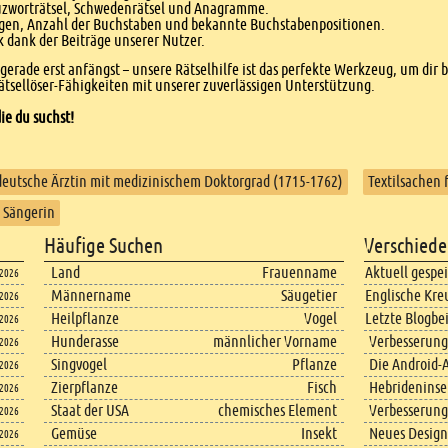
euzworträtsel, Schwedenrätsel und Anagramme.
agen, Anzahl der Buchstaben und bekannte Buchstabenpositionen.
dank der Beiträge unserer Nutzer.
r gerade erst anfängst – unsere Rätselhilfe ist das perfekte Werkzeug, um dir 
tsellöser-Fähigkeiten mit unserer zuverlässigen Unterstützung.
ie du suchst!
deutsche Ärztin mit medizinischem Doktorgrad (1715-1762)
Textilsachen 
e Sängerin
Häufige Suchen
Verschiede
Land
Frauenname
Aktuell gespe
.2026
Männername
Säugetier
Englische Kre
.2026
Heilpflanze
Vogel
Letzte Blogbe
.2026
Hunderasse
männlicher Vorname
Verbesserung
.2026
Singvogel
Pflanze
Die Android-A
.2026
Zierpflanze
Fisch
Hebrideninsel
.2026
Staat der USA
chemisches Element
Verbesserung
.2026
Gemüse
Insekt
Neues Design
.2026