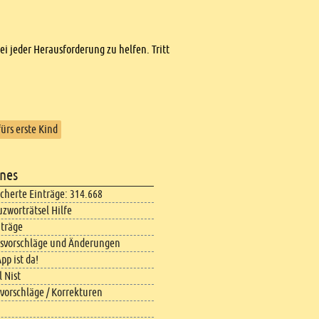
bei jeder Herausforderung zu helfen. Tritt
fürs erste Kind
nes
icherte Einträge: 314.668
uzworträtsel Hilfe
iträge
svorschläge und Änderungen
pp ist da!
 Nist
vorschläge / Korrekturen