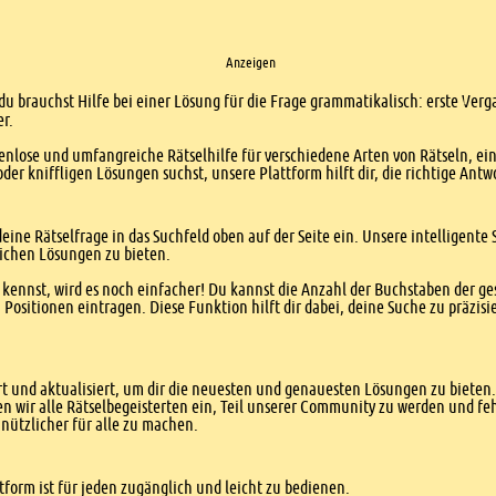
Anzeigen
 du brauchst Hilfe bei einer Lösung für die Frage grammatikalisch: erste Verg
er.
enlose und umfangreiche Rätselhilfe für verschiedene Arten von Rätseln, ei
er kniffligen Lösungen suchst, unsere Plattform hilft dir, die richtige Antw
eine Rätselfrage in das Suchfeld oben auf der Seite ein. Unsere intelligen
ichen Lösungen zu bieten.
kennst, wird es noch einfacher! Du kannst die Anzahl der Buchstaben der g
sitionen eintragen. Diese Funktion hilft dir dabei, deine Suche zu präzisie
 und aktualisiert, um dir die neuesten und genauesten Lösungen zu bieten. 
n wir alle Rätselbegeisterten ein, Teil unserer Community zu werden und f
nützlicher für alle zu machen.
form ist für jeden zugänglich und leicht zu bedienen.