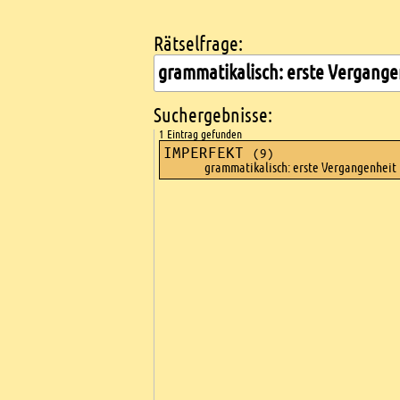
Rätselfrage:
Kreuzworträtsel suchen
Suchergebnisse:
1 Eintrag gefunden
IMPERFEKT
(9)
grammatikalisch: erste Vergangenheit
Ads