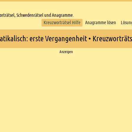
worträtsel, Schwedenrätsel und Anagramme.
Kreuzworträtsel Hilfe
Anagramme lösen
Lösun
ikalisch: erste Vergangenheit • Kreuzworträts
Anzeigen