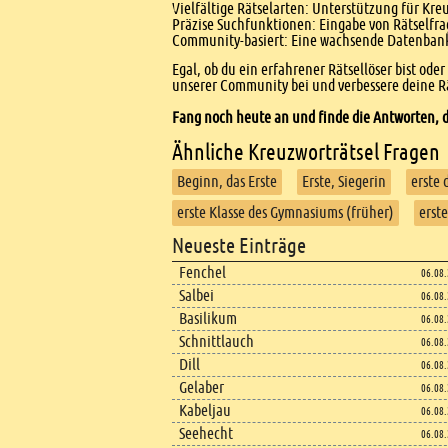
Vielfältige Rätselarten: Unterstützung für Kr
Präzise Suchfunktionen: Eingabe von Rätselfr
Community-basiert: Eine wachsende Datenbank 
Egal, ob du ein erfahrener Rätsellöser bist ode
unserer Community bei und verbessere deine Rä
Fang noch heute an und finde die Antworten, d
Ähnliche Kreuzworträtsel Fragen
Beginn, das Erste
Erste, Siegerin
erste 
erste Klasse des Gymnasiums (früher)
erst
Footer
Neueste Einträge
Footer content
Fenchel
06.08
Salbei
06.08
Basilikum
06.08
Schnittlauch
06.08
Dill
06.08
Gelaber
06.08
Kabeljau
06.08
Seehecht
06.08