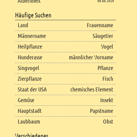
Albernheit
06.08.2026
Häufige Suchen
Land
Frauenname
Männername
Säugetier
Heilpflanze
Vogel
Hunderasse
männlicher Vorname
Singvogel
Pflanze
Zierpflanze
Fisch
Staat der USA
chemisches Element
Gemüse
Insekt
Hauptstadt
Papstname
Laubbaum
Obst
Verschiedenes