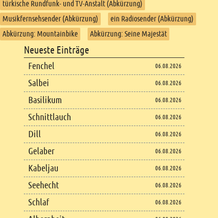
türkische Rundfunk- und TV-Anstalt (Abkürzung)
Musikfernsehsender (Abkürzung)
ein Radiosender (Abkürzung)
Abkürzung: Mountainbike
Abkürzung: Seine Majestät
Footer
Neueste Einträge
Footer content
Fenchel
06.08.2026
Salbei
06.08.2026
Basilikum
06.08.2026
Schnittlauch
06.08.2026
Dill
06.08.2026
Gelaber
06.08.2026
Kabeljau
06.08.2026
Seehecht
06.08.2026
Schlaf
06.08.2026