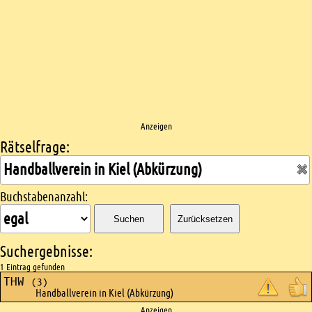
Anzeigen
Rätselfrage:
Kreuzworträtsel suchen
Buchstabenanzahl:
Suchen
Zurücksetzen
Suchergebnisse:
1 Eintrag gefunden
THW
(3)
Handballverein in Kiel (Abkürzung)
Anzeigen