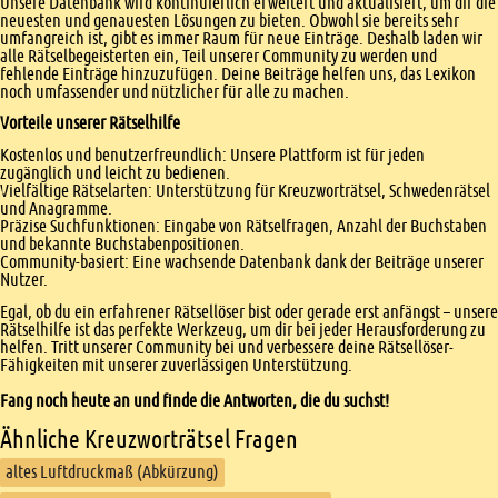
Unsere Datenbank wird kontinuierlich erweitert und aktualisiert, um dir die
neuesten und genauesten Lösungen zu bieten. Obwohl sie bereits sehr
umfangreich ist, gibt es immer Raum für neue Einträge. Deshalb laden wir
alle Rätselbegeisterten ein, Teil unserer Community zu werden und
fehlende Einträge hinzuzufügen. Deine Beiträge helfen uns, das Lexikon
noch umfassender und nützlicher für alle zu machen.
Vorteile unserer Rätselhilfe
Kostenlos und benutzerfreundlich: Unsere Plattform ist für jeden
zugänglich und leicht zu bedienen.
Vielfältige Rätselarten: Unterstützung für Kreuzworträtsel, Schwedenrätsel
und Anagramme.
Präzise Suchfunktionen: Eingabe von Rätselfragen, Anzahl der Buchstaben
und bekannte Buchstabenpositionen.
Community-basiert: Eine wachsende Datenbank dank der Beiträge unserer
Nutzer.
Egal, ob du ein erfahrener Rätsellöser bist oder gerade erst anfängst – unsere
Rätselhilfe ist das perfekte Werkzeug, um dir bei jeder Herausforderung zu
helfen. Tritt unserer Community bei und verbessere deine Rätsellöser-
Fähigkeiten mit unserer zuverlässigen Unterstützung.
Fang noch heute an und finde die Antworten, die du suchst!
Ähnliche Kreuzworträtsel Fragen
altes Luftdruckmaß (Abkürzung)