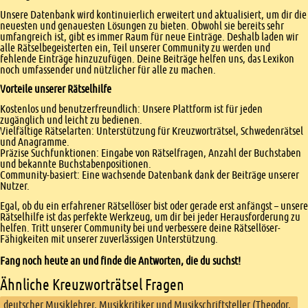
Unsere Datenbank wird kontinuierlich erweitert und aktualisiert, um dir die
neuesten und genauesten Lösungen zu bieten. Obwohl sie bereits sehr
umfangreich ist, gibt es immer Raum für neue Einträge. Deshalb laden wir
alle Rätselbegeisterten ein, Teil unserer Community zu werden und
fehlende Einträge hinzuzufügen. Deine Beiträge helfen uns, das Lexikon
noch umfassender und nützlicher für alle zu machen.
Vorteile unserer Rätselhilfe
Kostenlos und benutzerfreundlich: Unsere Plattform ist für jeden
zugänglich und leicht zu bedienen.
Vielfältige Rätselarten: Unterstützung für Kreuzworträtsel, Schwedenrätsel
und Anagramme.
Präzise Suchfunktionen: Eingabe von Rätselfragen, Anzahl der Buchstaben
und bekannte Buchstabenpositionen.
Community-basiert: Eine wachsende Datenbank dank der Beiträge unserer
Nutzer.
Egal, ob du ein erfahrener Rätsellöser bist oder gerade erst anfängst – unsere
Rätselhilfe ist das perfekte Werkzeug, um dir bei jeder Herausforderung zu
helfen. Tritt unserer Community bei und verbessere deine Rätsellöser-
Fähigkeiten mit unserer zuverlässigen Unterstützung.
Fang noch heute an und finde die Antworten, die du suchst!
Ähnliche Kreuzworträtsel Fragen
deutscher Musiklehrer, Musikkritiker und Musikschriftsteller (Theodor,