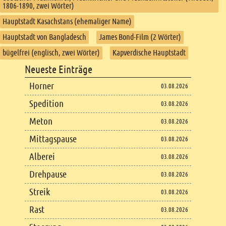
1806-1890, zwei Wörter)
Hauptstadt Kasachstans (ehemaliger Name)
Hauptstadt von Bangladesch
James Bond-Film (2 Wörter)
bügelfrei (englisch, zwei Wörter)
Kapverdische Hauptstadt
Footer
Neueste Einträge
Footer content
Horner
03.08.2026
Spedition
03.08.2026
Meton
03.08.2026
Mittagspause
03.08.2026
Alberei
03.08.2026
Drehpause
03.08.2026
Streik
03.08.2026
Rast
03.08.2026