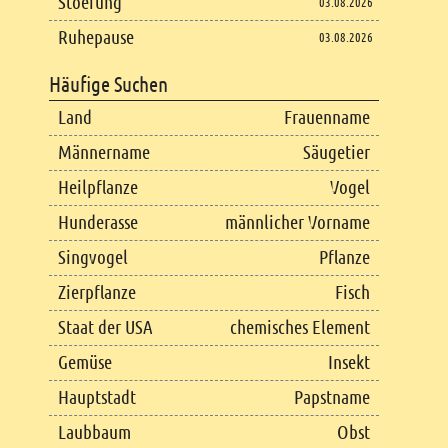
Stoerung
03.08.2026
Ruhepause
03.08.2026
Häufige Suchen
Land
Frauenname
Männername
Säugetier
Heilpflanze
Vogel
Hunderasse
männlicher Vorname
Singvogel
Pflanze
Zierpflanze
Fisch
Staat der USA
chemisches Element
Gemüse
Insekt
Hauptstadt
Papstname
Laubbaum
Obst