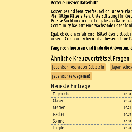
Vorteile unserer Rätselhilfe
Kostenlos und benutzerfreundlich: Unsere Platt
Vielfältige Rätselarten: Unterstützung für Kr
Präzise Suchfunktionen: Eingabe von Rätselfr
Community-basiert: Eine wachsende Datenbank 
Egal, ob du ein erfahrener Rätsellöser bist ode
unserer Community bei und verbessere deine Rä
Fang noch heute an und finde die Antworten, d
Ähnliche Kreuzworträtsel Fragen
japanisch rosenroter Edelstein
japanische
japanisches Wegemaß
Footer
Neueste Einträge
Footer content
Tagesreise
07.08
Glaser
07.08
Metier
07.08
Nadler
07.08
Spinner
07.08
Toepfer
07.08