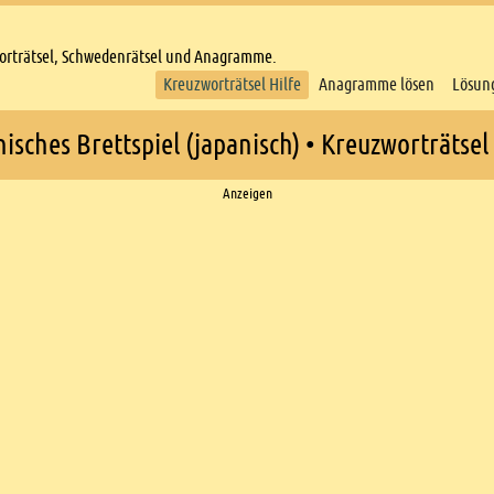
worträtsel, Schwedenrätsel und Anagramme.
Kreuzworträtsel Hilfe
Anagramme lösen
Lösun
nisches Brettspiel (japanisch) • Kreuzworträtsel 
Anzeigen