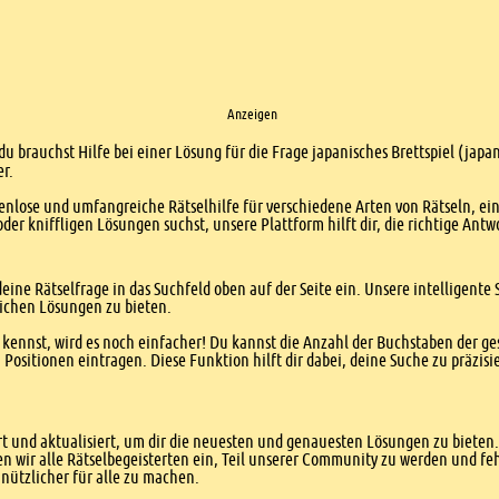
Anzeigen
du brauchst Hilfe bei einer Lösung für die Frage japanisches Brettspiel (japan
er.
enlose und umfangreiche Rätselhilfe für verschiedene Arten von Rätseln, ei
er kniffligen Lösungen suchst, unsere Plattform hilft dir, die richtige Antw
eine Rätselfrage in das Suchfeld oben auf der Seite ein. Unsere intelligen
ichen Lösungen zu bieten.
kennst, wird es noch einfacher! Du kannst die Anzahl der Buchstaben der g
sitionen eintragen. Diese Funktion hilft dir dabei, deine Suche zu präzisie
 und aktualisiert, um dir die neuesten und genauesten Lösungen zu bieten. 
n wir alle Rätselbegeisterten ein, Teil unserer Community zu werden und f
nützlicher für alle zu machen.