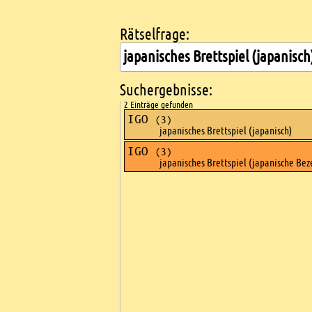
Rätselfrage:
Kreuzworträtsel suchen
Suchergebnisse:
2 Einträge gefunden
IGO
(3)
japanisches Brettspiel (japanisch)
IGO
(3)
japanisches Brettspiel (japanische Bez
Ads