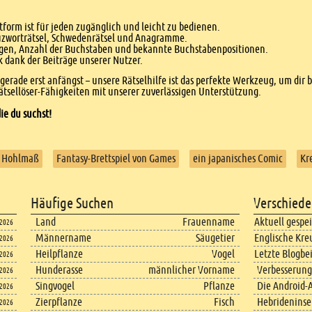
form ist für jeden zugänglich und leicht zu bedienen.
euzworträtsel, Schwedenrätsel und Anagramme.
agen, Anzahl der Buchstaben und bekannte Buchstabenpositionen.
dank der Beiträge unserer Nutzer.
r gerade erst anfängst – unsere Rätselhilfe ist das perfekte Werkzeug, um dir 
tsellöser-Fähigkeiten mit unserer zuverlässigen Unterstützung.
ie du suchst!
s Hohlmaß
Fantasy-Brettspiel von Games
ein japanisches Comic
Kr
Häufige Suchen
Verschiede
Land
Frauenname
Aktuell gespe
.2026
Männername
Säugetier
Englische Kre
.2026
Heilpflanze
Vogel
Letzte Blogbe
.2026
Hunderasse
männlicher Vorname
Verbesserung
.2026
Singvogel
Pflanze
Die Android-A
.2026
Zierpflanze
Fisch
Hebrideninsel
.2026