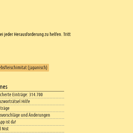
bei jeder Herausforderung zu helfen. Tritt
ebsfleischimitat (japanisch)
nes
icherte Einträge: 314.700
uzworträtsel Hilfe
iträge
svorschläge und Änderungen
pp ist da!
 Nist