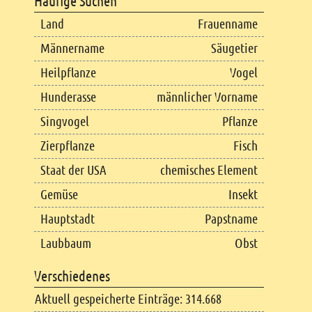
Häufige Suchen
Land
Frauenname
Männername
Säugetier
Heilpflanze
Vogel
Hunderasse
männlicher Vorname
Singvogel
Pflanze
Zierpflanze
Fisch
Staat der USA
chemisches Element
Gemüse
Insekt
Hauptstadt
Papstname
Laubbaum
Obst
Verschiedenes
Aktuell gespeicherte Einträge: 314.668