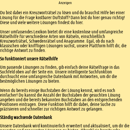
Anzeigen
Einleitung
Du bist dabei ein Kreuzworträtsel zu lösen und du brauchst Hilfe bei einer
Lösung für die Frage kostbarer Duftstoff? Dann bist du hier genau richtig!
Diese und viele weitere Lösungen findest du hier.
Unser umfassendes Lexikon bietet dir eine kostenlose und umfangreiche
Rätselhilfe für verschiedene Arten von Rätseln, einschließlich
Kreuzworträtsel, Schwedenrätsel und Anagramme. Egal, ob du nach
klassischen oder kniffligen Lösungen suchst, unsere Plattform hilft dir, die
richtige Antwort zu finden.
So funktioniert unsere Rätselhilfe
Um passende Lösungen zu finden, gib einfach deine Rätselfrage in das
Suchfeld oben auf der Seite ein. Unsere intelligente Suchfunktion
durchsucht eine umfangreiche Datenbank mit Antworten, um dir die
bestmöglichen Lösungen zu bieten.
Wenn du bereits einige Buchstaben der Lösung kennst, wird es noch
einfacher! Du kannst die Anzahl der Buchstaben der gesuchten Lösung
angeben und die bereits bekannten Buchstaben an den entsprechenden
Positionen eintragen. Diese Funktion hilft dir dabei, deine Suche zu
präzisieren und schneller zur richtigen Antwort zu gelangen.
Ständig wachsende Datenbank
Unsere Datenbank wird kontinuierlich erweitert und aktualisiert, um dir die