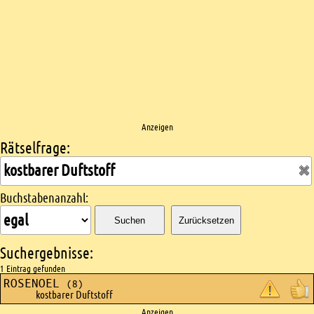
Anzeigen
Rätselfrage:
Kreuzworträtsel suchen
Buchstabenanzahl:
Suchen
Zurücksetzen
Suchergebnisse:
1 Eintrag gefunden
ROSENOEL
(8)
kostbarer Duftstoff
Anzeigen