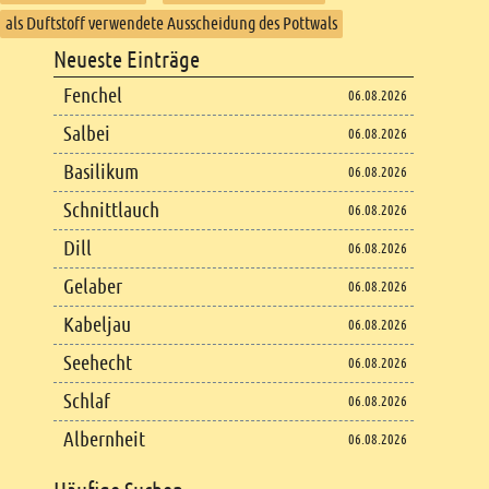
als Duftstoff verwendete Ausscheidung des Pottwals
Footer
Neueste Einträge
Footer content
Fenchel
06.08.2026
Salbei
06.08.2026
Basilikum
06.08.2026
Schnittlauch
06.08.2026
Dill
06.08.2026
Gelaber
06.08.2026
Kabeljau
06.08.2026
Seehecht
06.08.2026
Schlaf
06.08.2026
Albernheit
06.08.2026