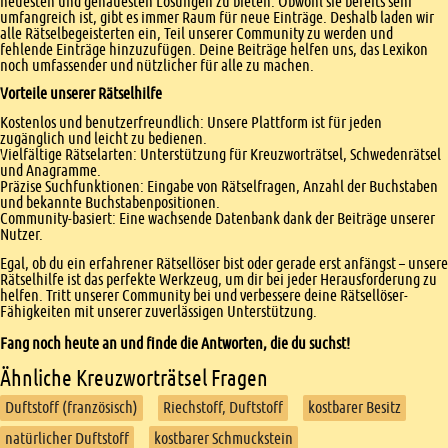
neuesten und genauesten Lösungen zu bieten. Obwohl sie bereits sehr
umfangreich ist, gibt es immer Raum für neue Einträge. Deshalb laden wir
alle Rätselbegeisterten ein, Teil unserer Community zu werden und
fehlende Einträge hinzuzufügen. Deine Beiträge helfen uns, das Lexikon
noch umfassender und nützlicher für alle zu machen.
Vorteile unserer Rätselhilfe
Kostenlos und benutzerfreundlich: Unsere Plattform ist für jeden
zugänglich und leicht zu bedienen.
Vielfältige Rätselarten: Unterstützung für Kreuzworträtsel, Schwedenrätsel
und Anagramme.
Präzise Suchfunktionen: Eingabe von Rätselfragen, Anzahl der Buchstaben
und bekannte Buchstabenpositionen.
Community-basiert: Eine wachsende Datenbank dank der Beiträge unserer
Nutzer.
Egal, ob du ein erfahrener Rätsellöser bist oder gerade erst anfängst – unsere
Rätselhilfe ist das perfekte Werkzeug, um dir bei jeder Herausforderung zu
helfen. Tritt unserer Community bei und verbessere deine Rätsellöser-
Fähigkeiten mit unserer zuverlässigen Unterstützung.
Fang noch heute an und finde die Antworten, die du suchst!
Ähnliche Kreuzworträtsel Fragen
Duftstoff (französisch)
Riechstoff, Duftstoff
kostbarer Besitz
natürlicher Duftstoff
kostbarer Schmuckstein