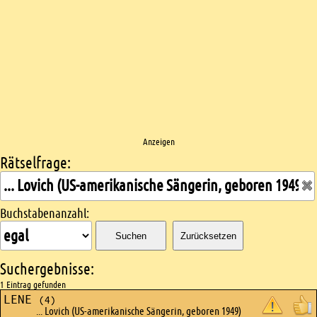
Anzeigen
Rätselfrage:
Kreuzworträtsel suchen
Buchstabenanzahl:
Suchen
Zurücksetzen
Suchergebnisse:
1 Eintrag gefunden
LENE
(4)
... Lovich (US-amerikanische Sängerin, geboren 1949)