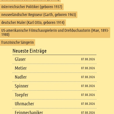
österreichsicher Politiker (geboren 1937)
neuseeländischer Regisseur (Garth, geboren 1963)
deutscher Maler (Karl Otto, geboren 1914)
US-amerikanische Filmschauspielerin und Drehbuchautorin (Mae, 1893-
1980)
französische Sängerin
Footer
Neueste Einträge
Footer content
Glaser
07.08.2026
Metier
07.08.2026
Nadler
07.08.2026
Spinner
07.08.2026
Toepfer
07.08.2026
Uhrmacher
07.08.2026
Feinmechaniker
07.08.2026