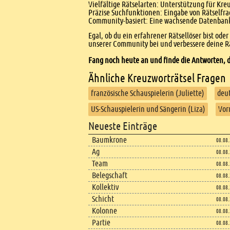
Vielfältige Rätselarten: Unterstützung für Kr
Präzise Suchfunktionen: Eingabe von Rätselfr
Community-basiert: Eine wachsende Datenbank 
Egal, ob du ein erfahrener Rätsellöser bist ode
unserer Community bei und verbessere deine Rä
Fang noch heute an und finde die Antworten, d
Ähnliche Kreuzworträtsel Fragen
französische Schauspielerin (Juliette)
deut
US-Schauspielerin und Sängerin (Liza)
Vor
Footer
Neueste Einträge
Footer content
Baumkrone
08.08
Ag
08.08
Team
08.08
Belegschaft
08.08
Kollektiv
08.08
Schicht
08.08
Kolonne
08.08
Partie
08.08