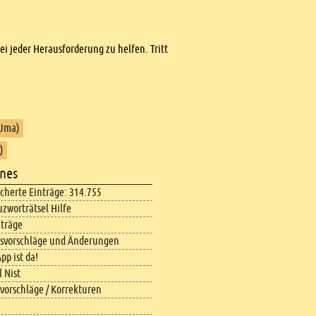
bei jeder Herausforderung zu helfen. Tritt
(Uma)
)
nes
icherte Einträge: 314.755
uzworträtsel Hilfe
iträge
svorschläge und Änderungen
pp ist da!
 Nist
vorschläge / Korrekturen