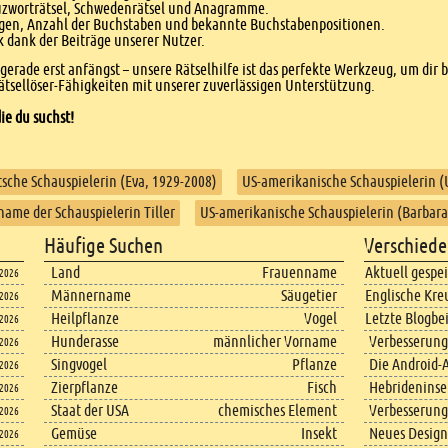
euzworträtsel, Schwedenrätsel und Anagramme.
agen, Anzahl der Buchstaben und bekannte Buchstabenpositionen.
dank der Beiträge unserer Nutzer.
r gerade erst anfängst – unsere Rätselhilfe ist das perfekte Werkzeug, um dir 
tsellöser-Fähigkeiten mit unserer zuverlässigen Unterstützung.
ie du suchst!
sche Schauspielerin (Eva, 1929-2008)
US-amerikanische Schauspielerin 
name der Schauspielerin Tiller
US-amerikanische Schauspielerin (Barbara
Häufige Suchen
Verschiede
Land
Frauenname
Aktuell gespe
.2026
Männername
Säugetier
Englische Kre
.2026
Heilpflanze
Vogel
Letzte Blogbe
.2026
Hunderasse
männlicher Vorname
Verbesserung
.2026
Singvogel
Pflanze
Die Android-A
.2026
Zierpflanze
Fisch
Hebrideninsel
.2026
Staat der USA
chemisches Element
Verbesserung
.2026
Gemüse
Insekt
Neues Design
.2026