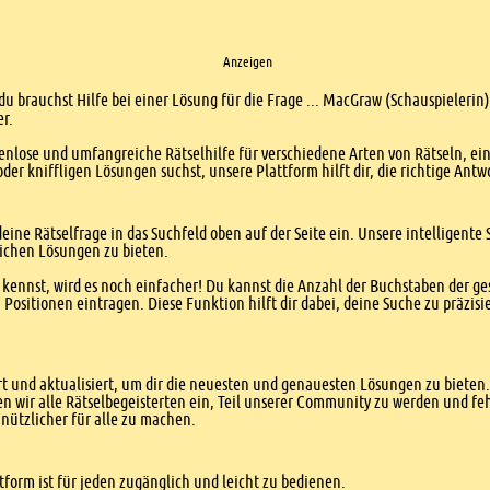
Anzeigen
du brauchst Hilfe bei einer Lösung für die Frage ... MacGraw (Schauspielerin)
er.
enlose und umfangreiche Rätselhilfe für verschiedene Arten von Rätseln, ei
er kniffligen Lösungen suchst, unsere Plattform hilft dir, die richtige Antw
eine Rätselfrage in das Suchfeld oben auf der Seite ein. Unsere intelligen
ichen Lösungen zu bieten.
kennst, wird es noch einfacher! Du kannst die Anzahl der Buchstaben der g
sitionen eintragen. Diese Funktion hilft dir dabei, deine Suche zu präzisie
 und aktualisiert, um dir die neuesten und genauesten Lösungen zu bieten. 
n wir alle Rätselbegeisterten ein, Teil unserer Community zu werden und f
nützlicher für alle zu machen.
form ist für jeden zugänglich und leicht zu bedienen.