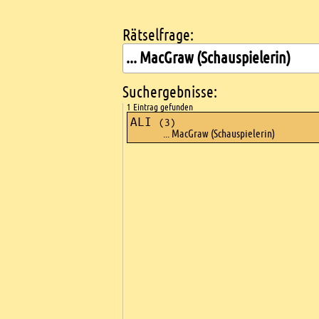
Rätselfrage:
Kreuzworträtsel suchen
Suchergebnisse:
1 Eintrag gefunden
ALI
(3)
... MacGraw (Schauspielerin)
Ads