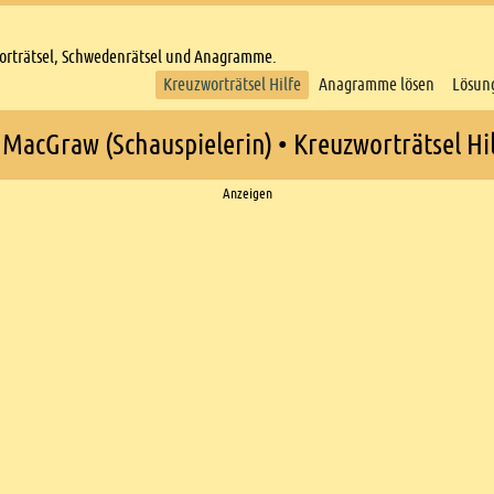
worträtsel, Schwedenrätsel und Anagramme.
Kreuzworträtsel Hilfe
Anagramme lösen
Lösun
. MacGraw (Schauspielerin) • Kreuzworträtsel Hi
Anzeigen