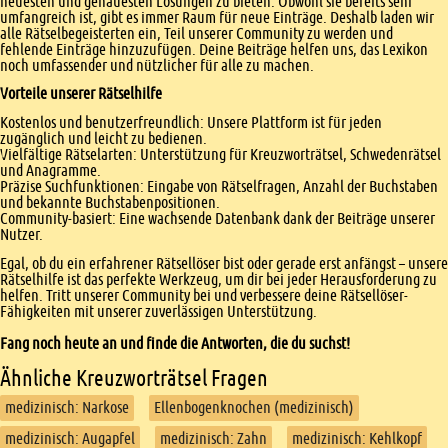
neuesten und genauesten Lösungen zu bieten. Obwohl sie bereits sehr
umfangreich ist, gibt es immer Raum für neue Einträge. Deshalb laden wir
alle Rätselbegeisterten ein, Teil unserer Community zu werden und
fehlende Einträge hinzuzufügen. Deine Beiträge helfen uns, das Lexikon
noch umfassender und nützlicher für alle zu machen.
Vorteile unserer Rätselhilfe
Kostenlos und benutzerfreundlich: Unsere Plattform ist für jeden
zugänglich und leicht zu bedienen.
Vielfältige Rätselarten: Unterstützung für Kreuzworträtsel, Schwedenrätsel
und Anagramme.
Präzise Suchfunktionen: Eingabe von Rätselfragen, Anzahl der Buchstaben
und bekannte Buchstabenpositionen.
Community-basiert: Eine wachsende Datenbank dank der Beiträge unserer
Nutzer.
Egal, ob du ein erfahrener Rätsellöser bist oder gerade erst anfängst – unsere
Rätselhilfe ist das perfekte Werkzeug, um dir bei jeder Herausforderung zu
helfen. Tritt unserer Community bei und verbessere deine Rätsellöser-
Fähigkeiten mit unserer zuverlässigen Unterstützung.
Fang noch heute an und finde die Antworten, die du suchst!
Ähnliche Kreuzworträtsel Fragen
medizinisch: Narkose
Ellenbogenknochen (medizinisch)
medizinisch: Augapfel
medizinisch: Zahn
medizinisch: Kehlkopf