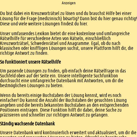
Anzeigen
Einleitung
Du bist dabei ein Kreuzworträtsel zu lösen und du brauchst Hilfe bei einer
Lösung für die Frage (medizinisch) bösartig? Dann bist du hier genau richtig!
Diese und viele weitere Lösungen findest du hier.
Unser umfassendes Lexikon bietet dir eine kostenlose und umfangreiche
Rätselhilfe für verschiedene Arten von Rätseln, einschließlich
Kreuzworträtsel, Schwedenrätsel und Anagramme. Egal, ob du nach
klassischen oder kniffligen Lösungen suchst, unsere Plattform hilft dir, die
richtige Antwort zu finden.
So funktioniert unsere Rätselhilfe
Um passende Lösungen zu finden, gib einfach deine Rätselfrage in das
Suchfeld oben auf der Seite ein. Unsere intelligente Suchfunktion
durchsucht eine umfangreiche Datenbank mit Antworten, um dir die
bestmöglichen Lösungen zu bieten.
Wenn du bereits einige Buchstaben der Lösung kennst, wird es noch
einfacher! Du kannst die Anzahl der Buchstaben der gesuchten Lösung
angeben und die bereits bekannten Buchstaben an den entsprechenden
Positionen eintragen. Diese Funktion hilft dir dabei, deine Suche zu
präzisieren und schneller zur richtigen Antwort zu gelangen.
Ständig wachsende Datenbank
Unsere Datenbank wird kontinuierlich erweitert und aktualisiert, um dir die