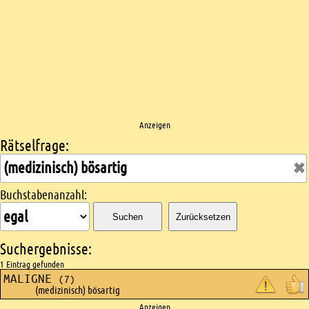
Anzeigen
Rätselfrage:
Kreuzworträtsel suchen
Buchstabenanzahl:
Suchen
Zurücksetzen
Suchergebnisse:
1 Eintrag gefunden
MALIGNE
(7)
(medizinisch) bösartig
Anzeigen