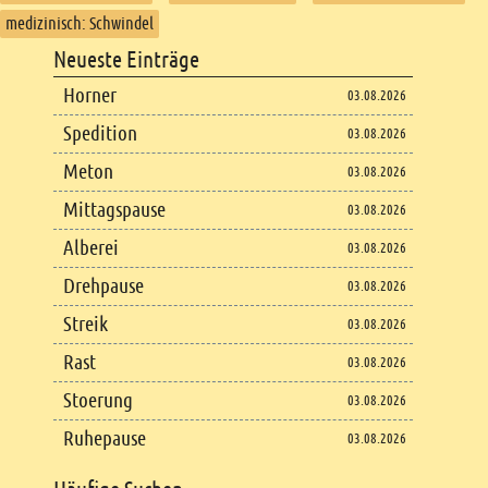
medizinisch: Schwindel
Footer
Neueste Einträge
Footer content
Horner
03.08.2026
Spedition
03.08.2026
Meton
03.08.2026
Mittagspause
03.08.2026
Alberei
03.08.2026
Drehpause
03.08.2026
Streik
03.08.2026
Rast
03.08.2026
Stoerung
03.08.2026
Ruhepause
03.08.2026