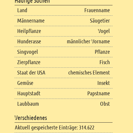
Häufige Suchen
Land
Frauenname
Männername
Säugetier
Heilpflanze
Vogel
Hunderasse
männlicher Vorname
Singvogel
Pflanze
Zierpflanze
Fisch
Staat der USA
chemisches Element
Gemüse
Insekt
Hauptstadt
Papstname
Laubbaum
Obst
Verschiedenes
Aktuell gespeicherte Einträge: 314.622