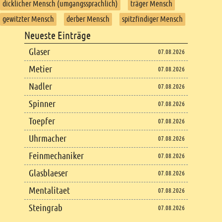
dicklicher Mensch (umgangssprachlich)
träger Mensch
gewitzter Mensch
derber Mensch
spitzfindiger Mensch
Footer
Neueste Einträge
Footer content
Glaser
07.08.2026
Metier
07.08.2026
Nadler
07.08.2026
Spinner
07.08.2026
Toepfer
07.08.2026
Uhrmacher
07.08.2026
Feinmechaniker
07.08.2026
Glasblaeser
07.08.2026
Mentalitaet
07.08.2026
Steingrab
07.08.2026