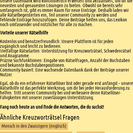
Unsere Datenbank wird kontinuierlich erweitert und aktualisiert, um dir die
neuesten und genauesten Lösungen zu bieten. Obwohl sie bereits sehr
umfangreich ist, gibt es immer Raum für neue Einträge. Deshalb laden wir
alle Rätselbegeisterten ein, Teil unserer Community zu werden und
fehlende Einträge hinzuzufügen. Deine Beiträge helfen uns, das Lexikon
noch umfassender und nützlicher für alle zu machen.
Vorteile unserer Rätselhilfe
Kostenlos und benutzerfreundlich: Unsere Plattform ist für jeden
zugänglich und leicht zu bedienen.
Vielfältige Rätselarten: Unterstützung für Kreuzworträtsel, Schwedenrätsel
und Anagramme.
Präzise Suchfunktionen: Eingabe von Rätselfragen, Anzahl der Buchstaben
und bekannte Buchstabenpositionen.
Community-basiert: Eine wachsende Datenbank dank der Beiträge unserer
Nutzer.
Egal, ob du ein erfahrener Rätsellöser bist oder gerade erst anfängst – unsere
Rätselhilfe ist das perfekte Werkzeug, um dir bei jeder Herausforderung zu
helfen. Tritt unserer Community bei und verbessere deine Rätsellöser-
Fähigkeiten mit unserer zuverlässigen Unterstützung.
Fang noch heute an und finde die Antworten, die du suchst!
Ähnliche Kreuzworträtsel Fragen
Mensch in den Zwanzigern (englisch)