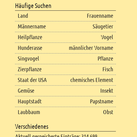
Häufige Suchen
Land
Frauenname
Männername
Säugetier
Heilpflanze
Vogel
Hunderasse
männlicher Vorname
Singvogel
Pflanze
Zierpflanze
Fisch
Staat der USA
chemisches Element
Gemüse
Insekt
Hauptstadt
Papstname
Laubbaum
Obst
Verschiedenes
Aktuell gespeicherte Einträge: 314.699