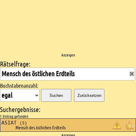
Anzeigen
Rätselfrage:
Kreuzworträtsel suchen
Buchstabenanzahl:
Suchen
Zurücksetzen
Suchergebnisse:
1 Eintrag gefunden
ASIAT
(5)
Mensch des östlichen Erdteils
Anzeigen