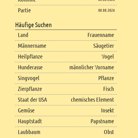
Partie
08.08.2026
Häufige Suchen
Land
Frauenname
Männername
Säugetier
Heilpflanze
Vogel
Hunderasse
männlicher Vorname
Singvogel
Pflanze
Zierpflanze
Fisch
Staat der USA
chemisches Element
Gemüse
Insekt
Hauptstadt
Papstname
Laubbaum
Obst