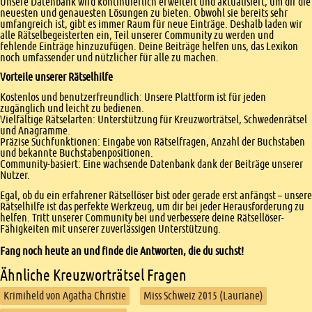
Unsere Datenbank wird kontinuierlich erweitert und aktualisiert, um dir die
neuesten und genauesten Lösungen zu bieten. Obwohl sie bereits sehr
umfangreich ist, gibt es immer Raum für neue Einträge. Deshalb laden wir
alle Rätselbegeisterten ein, Teil unserer Community zu werden und
fehlende Einträge hinzuzufügen. Deine Beiträge helfen uns, das Lexikon
noch umfassender und nützlicher für alle zu machen.
Vorteile unserer Rätselhilfe
Kostenlos und benutzerfreundlich: Unsere Plattform ist für jeden
zugänglich und leicht zu bedienen.
Vielfältige Rätselarten: Unterstützung für Kreuzworträtsel, Schwedenrätsel
und Anagramme.
Präzise Suchfunktionen: Eingabe von Rätselfragen, Anzahl der Buchstaben
und bekannte Buchstabenpositionen.
Community-basiert: Eine wachsende Datenbank dank der Beiträge unserer
Nutzer.
Egal, ob du ein erfahrener Rätsellöser bist oder gerade erst anfängst – unsere
Rätselhilfe ist das perfekte Werkzeug, um dir bei jeder Herausforderung zu
helfen. Tritt unserer Community bei und verbessere deine Rätsellöser-
Fähigkeiten mit unserer zuverlässigen Unterstützung.
Fang noch heute an und finde die Antworten, die du suchst!
Ähnliche Kreuzworträtsel Fragen
Krimiheld von Agatha Christie
Miss Schweiz 2015 (Lauriane)