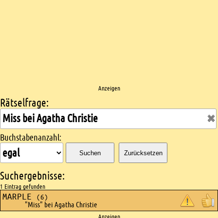
Anzeigen
Rätselfrage:
Kreuzworträtsel suchen
Buchstabenanzahl:
Suchen
Zurücksetzen
Suchergebnisse:
1 Eintrag gefunden
MARPLE
(6)
"Miss" bei Agatha Christie
Anzeigen