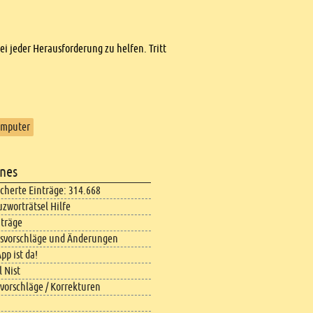
bei jeder Herausforderung zu helfen. Tritt
omputer
nes
icherte Einträge: 314.668
uzworträtsel Hilfe
iträge
svorschläge und Änderungen
pp ist da!
 Nist
vorschläge / Korrekturen