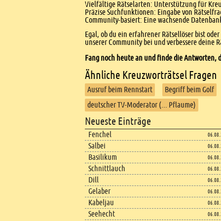
Vielfältige Rätselarten: Unterstützung für Kr
Präzise Suchfunktionen: Eingabe von Rätselfr
Community-basiert: Eine wachsende Datenbank 
Egal, ob du ein erfahrener Rätsellöser bist ode
unserer Community bei und verbessere deine Rä
Fang noch heute an und finde die Antworten, d
Ähnliche Kreuzworträtsel Fragen
Ausruf beim Rennstart
Begriff beim Golf
deutscher TV-Moderator (... Pflaume)
Footer
Neueste Einträge
Footer content
Fenchel
06.08
Salbei
06.08
Basilikum
06.08
Schnittlauch
06.08
Dill
06.08
Gelaber
06.08
Kabeljau
06.08
Seehecht
06.08