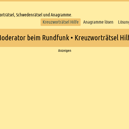
worträtsel, Schwedenrätsel und Anagramme.
Kreuzworträtsel Hilfe
Anagramme lösen
Lösun
oderator beim Rundfunk • Kreuzworträtsel Hil
Anzeigen