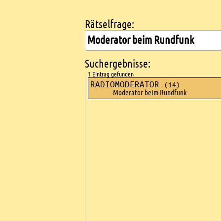
Rätselfrage:
Kreuzworträtsel suchen
Suchergebnisse:
1 Eintrag gefunden
RADIOMODERATOR
(14)
Moderator beim Rundfunk
Ads