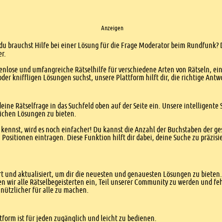
Anzeigen
 du brauchst Hilfe bei einer Lösung für die Frage Moderator beim Rundfunk? D
er.
enlose und umfangreiche Rätselhilfe für verschiedene Arten von Rätseln, ei
er kniffligen Lösungen suchst, unsere Plattform hilft dir, die richtige Antw
eine Rätselfrage in das Suchfeld oben auf der Seite ein. Unsere intelligen
ichen Lösungen zu bieten.
kennst, wird es noch einfacher! Du kannst die Anzahl der Buchstaben der g
sitionen eintragen. Diese Funktion hilft dir dabei, deine Suche zu präzisie
 und aktualisiert, um dir die neuesten und genauesten Lösungen zu bieten. 
n wir alle Rätselbegeisterten ein, Teil unserer Community zu werden und f
nützlicher für alle zu machen.
form ist für jeden zugänglich und leicht zu bedienen.