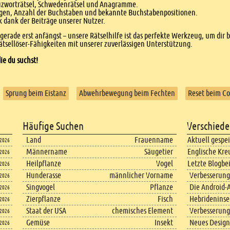
euzworträtsel, Schwedenrätsel und Anagramme.
agen, Anzahl der Buchstaben und bekannte Buchstabenpositionen.
dank der Beiträge unserer Nutzer.
r gerade erst anfängst – unsere Rätselhilfe ist das perfekte Werkzeug, um dir 
tsellöser-Fähigkeiten mit unserer zuverlässigen Unterstützung.
ie du suchst!
Sprung beim Eistanz
Abwehrbewegung beim Fechten
Reset beim C
Häufige Suchen
Verschiede
Land
Frauenname
Aktuell gespe
.2026
Männername
Säugetier
Englische Kre
.2026
Heilpflanze
Vogel
Letzte Blogbe
.2026
Hunderasse
männlicher Vorname
Verbesserung
.2026
Singvogel
Pflanze
Die Android-A
.2026
Zierpflanze
Fisch
Hebrideninsel
.2026
Staat der USA
chemisches Element
Verbesserung
.2026
Gemüse
Insekt
Neues Design
.2026