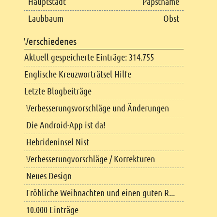
Hauptstadt
Papstname
Laubbaum
Obst
Verschiedenes
Aktuell gespeicherte Einträge: 314.755
Englische Kreuzworträtsel Hilfe
Letzte Blogbeiträge
Verbesserungsvorschläge und Änderungen
Die Android-App ist da!
Hebrideninsel Nist
Verbesserungvorschläge / Korrekturen
Neues Design
Fröhliche Weihnachten und einen guten R...
10.000 Einträge