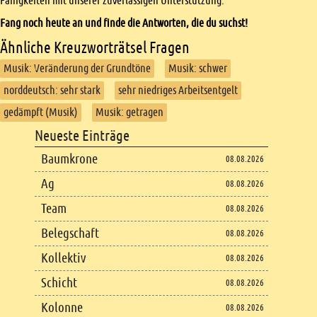
Fähigkeiten mit unserer zuverlässigen Unterstützung.
Fang noch heute an und finde die Antworten, die du suchst!
Ähnliche Kreuzworträtsel Fragen
Musik: Veränderung der Grundtöne
Musik: schwer
norddeutsch: sehr stark
sehr niedriges Arbeitsentgelt
gedämpft (Musik)
Musik: getragen
Footer
Neueste Einträge
Footer content
Baumkrone
08.08.2026
Ag
08.08.2026
Team
08.08.2026
Belegschaft
08.08.2026
Kollektiv
08.08.2026
Schicht
08.08.2026
Kolonne
08.08.2026