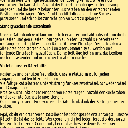
Wenn du bereits einige Buchstaben der Lösung kennst, wird es noch
einfacher! Du kannst die Anzahl der Buchstaben der gesuchten Lösung
angeben und die bereits bekannten Buchstaben an den entsprechenden
Positionen eintragen. Diese Funktion hilft dir dabei, deine Suche zu
präzisieren und schneller zur richtigen Antwort zu gelangen.
Ständig wachsende Datenbank
Unsere Datenbank wird kontinuierlich erweitert und aktualisiert, um dir die
neuesten und genauesten Lösungen zu bieten. Obwohl sie bereits sehr
umfangreich ist, gibt es immer Raum für neue Einträge. Deshalb laden wir
alle Rätselbegeisterten ein, Teil unserer Community zu werden und
fehlende Einträge hinzuzufügen. Deine Beiträge helfen uns, das Lexikon
noch umfassender und nützlicher für alle zu machen.
Vorteile unserer Rätselhilfe
Kostenlos und benutzerfreundlich: Unsere Plattform ist für jeden
zugänglich und leicht zu bedienen.
Vielfältige Rätselarten: Unterstützung für Kreuzworträtsel, Schwedenrätsel
und Anagramme.
Präzise Suchfunktionen: Eingabe von Rätselfragen, Anzahl der Buchstaben
und bekannte Buchstabenpositionen.
Community-basiert: Eine wachsende Datenbank dank der Beiträge unserer
Nutzer.
Egal, ob du ein erfahrener Rätsellöser bist oder gerade erst anfängst – unsere
Rätselhilfe ist das perfekte Werkzeug, um dir bei jeder Herausforderung zu
helfen. Tritt unserer Community bei und verbessere deine Rätsellöser-