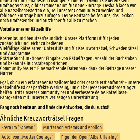
neuesten und genauesten Lösungen zu bieten. Obwohl sie bereits sehr
umfangreich ist, gibt es immer Raum für neue Einträge. Deshalb laden wir
alle Rätselbegeisterten ein, Teil unserer Community zu werden und
fehlende Einträge hinzuzufügen. Deine Beiträge helfen uns, das Lexikon
noch umfassender und nützlicher für alle zu machen.
Vorteile unserer Rätselhilfe
Kostenlos und benutzerfreundlich: Unsere Plattform ist für jeden
zugänglich und leicht zu bedienen.
Vielfältige Rätselarten: Unterstützung für Kreuzworträtsel, Schwedenrätsel
und Anagramme.
Präzise Suchfunktionen: Eingabe von Rätselfragen, Anzahl der Buchstaben
und bekannte Buchstabenpositionen.
Community-basiert: Eine wachsende Datenbank dank der Beiträge unserer
Nutzer.
Egal, ob du ein erfahrener Rätsellöser bist oder gerade erst anfängst – unsere
Rätselhilfe ist das perfekte Werkzeug, um dir bei jeder Herausforderung zu
helfen. Tritt unserer Community bei und verbessere deine Rätsellöser-
Fähigkeiten mit unserer zuverlässigen Unterstützung.
Fang noch heute an und finde die Antworten, die du suchst!
Ähnliche Kreuzworträtsel Fragen
Stern im "Schwan"
Mutter von Artemis und Apollon
Autor von „Mutter Courage“
Figur der Oper "Albert Herring"