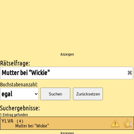
Anzeigen
Rätselfrage:
Kreuzworträtsel suchen
Buchstabenanzahl:
Suchen
Zurücksetzen
Suchergebnisse:
1 Eintrag gefunden
YLVA
(4)
Mutter bei "Wickie"
Anzeigen