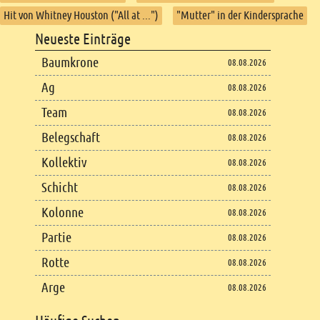
Hit von Whitney Houston ("All at ...")
"Mutter" in der Kindersprache
Footer
Neueste Einträge
Footer content
Baumkrone
08.08.2026
Ag
08.08.2026
Team
08.08.2026
Belegschaft
08.08.2026
Kollektiv
08.08.2026
Schicht
08.08.2026
Kolonne
08.08.2026
Partie
08.08.2026
Rotte
08.08.2026
Arge
08.08.2026