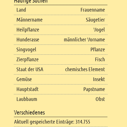
Häufige Suchen
Land
Frauenname
Männername
Säugetier
Heilpflanze
Vogel
Hunderasse
männlicher Vorname
Singvogel
Pflanze
Zierpflanze
Fisch
Staat der USA
chemisches Element
Gemüse
Insekt
Hauptstadt
Papstname
Laubbaum
Obst
Verschiedenes
Aktuell gespeicherte Einträge: 314.755