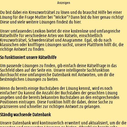
Anzeigen
Einleitung
Du bist dabei ein Kreuzworträtsel zu lösen und du brauchst Hilfe bei einer
Lösung für die Frage Mutter bei "Wickie"? Dann bist du hier genau richtig!
Diese und viele weitere Lösungen findest du hier.
Unser umfassendes Lexikon bietet dir eine kostenlose und umfangreiche
Rätselhilfe für verschiedene Arten von Rätseln, einschließlich
Kreuzworträtsel, Schwedenrätsel und Anagramme. Egal, ob du nach
klassischen oder kniffligen Lösungen suchst, unsere Plattform hilft dir, die
richtige Antwort zu finden.
So funktioniert unsere Rätselhilfe
Um passende Lösungen zu finden, gib einfach deine Rätselfrage in das
Suchfeld oben auf der Seite ein. Unsere intelligente Suchfunktion
durchsucht eine umfangreiche Datenbank mit Antworten, um dir die
bestmöglichen Lösungen zu bieten.
Wenn du bereits einige Buchstaben der Lösung kennst, wird es noch
einfacher! Du kannst die Anzahl der Buchstaben der gesuchten Lösung
angeben und die bereits bekannten Buchstaben an den entsprechenden
Positionen eintragen. Diese Funktion hilft dir dabei, deine Suche zu
präzisieren und schneller zur richtigen Antwort zu gelangen.
Ständig wachsende Datenbank
Unsere Datenbank wird kontinuierlich erweitert und aktualisiert, um dir die