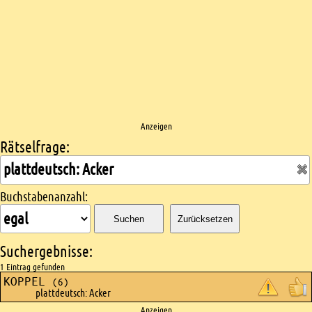
Anzeigen
Rätselfrage:
Kreuzworträtsel suchen
Buchstabenanzahl:
Suchen
Zurücksetzen
Suchergebnisse:
1 Eintrag gefunden
KOPPEL
(6)
plattdeutsch: Acker
Anzeigen