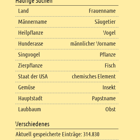
Häufige Suchen
Land
Frauenname
Männername
Säugetier
Heilpflanze
Vogel
Hunderasse
männlicher Vorname
Singvogel
Pflanze
Zierpflanze
Fisch
Staat der USA
chemisches Element
Gemüse
Insekt
Hauptstadt
Papstname
Laubbaum
Obst
Verschiedenes
Aktuell gespeicherte Einträge: 314.830