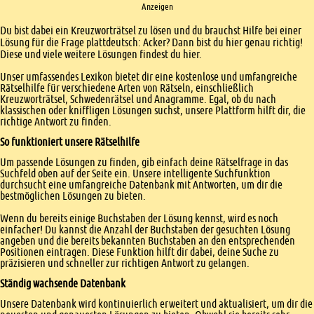
Anzeigen
Einleitung
Du bist dabei ein Kreuzworträtsel zu lösen und du brauchst Hilfe bei einer
Lösung für die Frage plattdeutsch: Acker? Dann bist du hier genau richtig!
Diese und viele weitere Lösungen findest du hier.
Unser umfassendes Lexikon bietet dir eine kostenlose und umfangreiche
Rätselhilfe für verschiedene Arten von Rätseln, einschließlich
Kreuzworträtsel, Schwedenrätsel und Anagramme. Egal, ob du nach
klassischen oder kniffligen Lösungen suchst, unsere Plattform hilft dir, die
richtige Antwort zu finden.
So funktioniert unsere Rätselhilfe
Um passende Lösungen zu finden, gib einfach deine Rätselfrage in das
Suchfeld oben auf der Seite ein. Unsere intelligente Suchfunktion
durchsucht eine umfangreiche Datenbank mit Antworten, um dir die
bestmöglichen Lösungen zu bieten.
Wenn du bereits einige Buchstaben der Lösung kennst, wird es noch
einfacher! Du kannst die Anzahl der Buchstaben der gesuchten Lösung
angeben und die bereits bekannten Buchstaben an den entsprechenden
Positionen eintragen. Diese Funktion hilft dir dabei, deine Suche zu
präzisieren und schneller zur richtigen Antwort zu gelangen.
Ständig wachsende Datenbank
Unsere Datenbank wird kontinuierlich erweitert und aktualisiert, um dir die