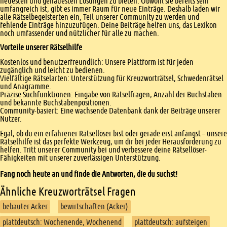
neuesten und genauesten Lösungen zu bieten. Obwohl sie bereits sehr
umfangreich ist, gibt es immer Raum für neue Einträge. Deshalb laden wir
alle Rätselbegeisterten ein, Teil unserer Community zu werden und
fehlende Einträge hinzuzufügen. Deine Beiträge helfen uns, das Lexikon
noch umfassender und nützlicher für alle zu machen.
Vorteile unserer Rätselhilfe
Kostenlos und benutzerfreundlich: Unsere Plattform ist für jeden
zugänglich und leicht zu bedienen.
Vielfältige Rätselarten: Unterstützung für Kreuzworträtsel, Schwedenrätsel
und Anagramme.
Präzise Suchfunktionen: Eingabe von Rätselfragen, Anzahl der Buchstaben
und bekannte Buchstabenpositionen.
Community-basiert: Eine wachsende Datenbank dank der Beiträge unserer
Nutzer.
Egal, ob du ein erfahrener Rätsellöser bist oder gerade erst anfängst – unsere
Rätselhilfe ist das perfekte Werkzeug, um dir bei jeder Herausforderung zu
helfen. Tritt unserer Community bei und verbessere deine Rätsellöser-
Fähigkeiten mit unserer zuverlässigen Unterstützung.
Fang noch heute an und finde die Antworten, die du suchst!
Ähnliche Kreuzworträtsel Fragen
bebauter Acker
bewirtschaften (Acker)
plattdeutsch: Wochenende, Wochenend
plattdeutsch: aufsteigen