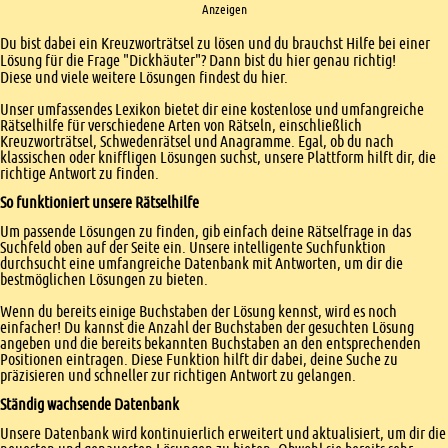
Anzeigen
Einleitung
Du bist dabei ein Kreuzworträtsel zu lösen und du brauchst Hilfe bei einer
Lösung für die Frage "Dickhäuter"? Dann bist du hier genau richtig!
Diese und viele weitere Lösungen findest du hier.
Unser umfassendes Lexikon bietet dir eine kostenlose und umfangreiche
Rätselhilfe für verschiedene Arten von Rätseln, einschließlich
Kreuzworträtsel, Schwedenrätsel und Anagramme. Egal, ob du nach
klassischen oder kniffligen Lösungen suchst, unsere Plattform hilft dir, die
richtige Antwort zu finden.
So funktioniert unsere Rätselhilfe
Um passende Lösungen zu finden, gib einfach deine Rätselfrage in das
Suchfeld oben auf der Seite ein. Unsere intelligente Suchfunktion
durchsucht eine umfangreiche Datenbank mit Antworten, um dir die
bestmöglichen Lösungen zu bieten.
Wenn du bereits einige Buchstaben der Lösung kennst, wird es noch
einfacher! Du kannst die Anzahl der Buchstaben der gesuchten Lösung
angeben und die bereits bekannten Buchstaben an den entsprechenden
Positionen eintragen. Diese Funktion hilft dir dabei, deine Suche zu
präzisieren und schneller zur richtigen Antwort zu gelangen.
Ständig wachsende Datenbank
Unsere Datenbank wird kontinuierlich erweitert und aktualisiert, um dir die