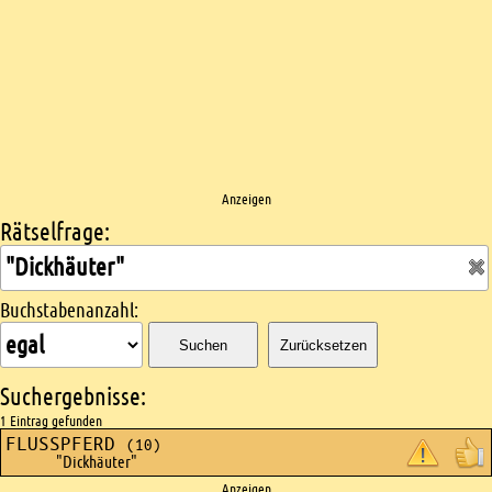
Anzeigen
Rätselfrage:
Kreuzworträtsel suchen
Buchstabenanzahl:
Suchen
Zurücksetzen
Suchergebnisse:
1 Eintrag gefunden
FLUSSPFERD
(10)
"Dickhäuter"
Anzeigen