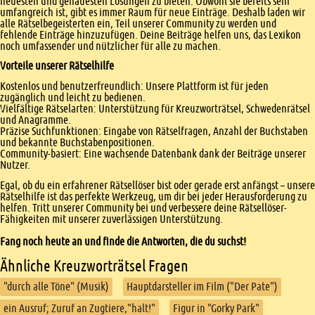
neuesten und genauesten Lösungen zu bieten. Obwohl sie bereits sehr
umfangreich ist, gibt es immer Raum für neue Einträge. Deshalb laden wir
alle Rätselbegeisterten ein, Teil unserer Community zu werden und
fehlende Einträge hinzuzufügen. Deine Beiträge helfen uns, das Lexikon
noch umfassender und nützlicher für alle zu machen.
Vorteile unserer Rätselhilfe
Kostenlos und benutzerfreundlich: Unsere Plattform ist für jeden
zugänglich und leicht zu bedienen.
Vielfältige Rätselarten: Unterstützung für Kreuzworträtsel, Schwedenrätsel
und Anagramme.
Präzise Suchfunktionen: Eingabe von Rätselfragen, Anzahl der Buchstaben
und bekannte Buchstabenpositionen.
Community-basiert: Eine wachsende Datenbank dank der Beiträge unserer
Nutzer.
Egal, ob du ein erfahrener Rätsellöser bist oder gerade erst anfängst – unsere
Rätselhilfe ist das perfekte Werkzeug, um dir bei jeder Herausforderung zu
helfen. Tritt unserer Community bei und verbessere deine Rätsellöser-
Fähigkeiten mit unserer zuverlässigen Unterstützung.
Fang noch heute an und finde die Antworten, die du suchst!
Ähnliche Kreuzworträtsel Fragen
"durch alle Töne" (Musik)
Hauptdarsteller im Film ("Der Pate")
ein Ausruf; Zuruf an Zugtiere,"halt!"
Figur in "Gorky Park"