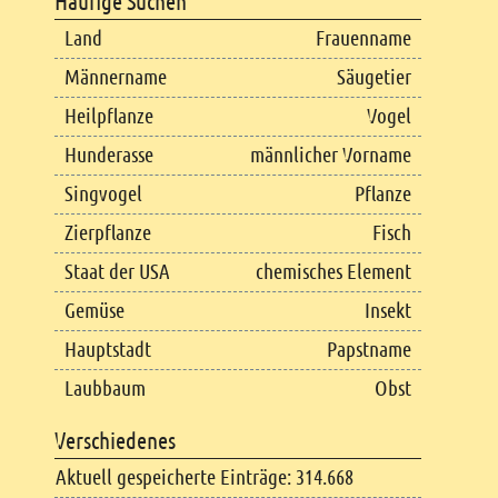
Häufige Suchen
Land
Frauenname
Männername
Säugetier
Heilpflanze
Vogel
Hunderasse
männlicher Vorname
Singvogel
Pflanze
Zierpflanze
Fisch
Staat der USA
chemisches Element
Gemüse
Insekt
Hauptstadt
Papstname
Laubbaum
Obst
Verschiedenes
Aktuell gespeicherte Einträge: 314.668