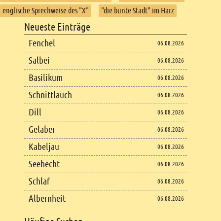
englische Sprechweise des "X"
"die bunte Stadt" im Harz
Footer
Neueste Einträge
Footer content
Fenchel
06.08.2026
Salbei
06.08.2026
Basilikum
06.08.2026
Schnittlauch
06.08.2026
Dill
06.08.2026
Gelaber
06.08.2026
Kabeljau
06.08.2026
Seehecht
06.08.2026
Schlaf
06.08.2026
Albernheit
06.08.2026