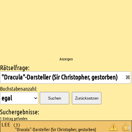
Anzeigen
Rätselfrage:
Kreuzworträtsel suchen
Buchstabenanzahl:
Suchen
Zurücksetzen
Suchergebnisse:
1 Eintrag gefunden
LEE
(3)
"Dracula"-Darsteller (Sir Christopher, gestorben)