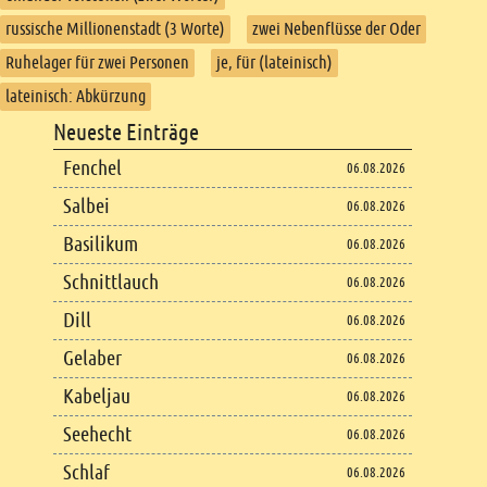
russische Millionenstadt (3 Worte)
zwei Nebenflüsse der Oder
Ruhelager für zwei Personen
je, für (lateinisch)
lateinisch: Abkürzung
Footer
Neueste Einträge
Footer content
Fenchel
06.08.2026
Salbei
06.08.2026
Basilikum
06.08.2026
Schnittlauch
06.08.2026
Dill
06.08.2026
Gelaber
06.08.2026
Kabeljau
06.08.2026
Seehecht
06.08.2026
Schlaf
06.08.2026