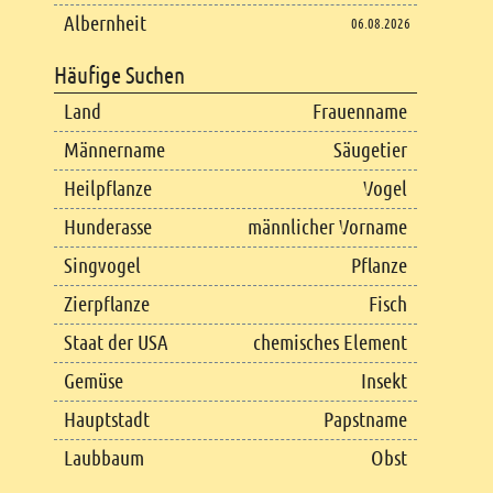
Albernheit
06.08.2026
Häufige Suchen
Land
Frauenname
Männername
Säugetier
Heilpflanze
Vogel
Hunderasse
männlicher Vorname
Singvogel
Pflanze
Zierpflanze
Fisch
Staat der USA
chemisches Element
Gemüse
Insekt
Hauptstadt
Papstname
Laubbaum
Obst