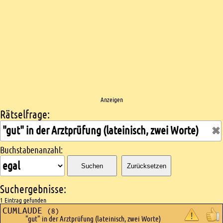
Anzeigen
Rätselfrage:
Kreuzworträtsel suchen
Buchstabenanzahl:
Suchen
Zurücksetzen
Suchergebnisse:
1 Eintrag gefunden
CUMLAUDE
(8)
"gut" in der Arztprüfung (lateinisch, zwei Worte)