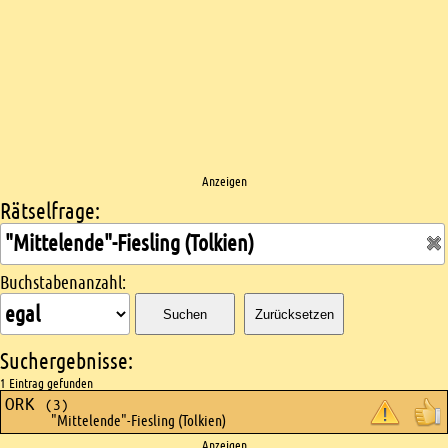
Anzeigen
Rätselfrage:
Kreuzworträtsel suchen
Buchstabenanzahl:
Suchen
Zurücksetzen
Suchergebnisse:
1 Eintrag gefunden
ORK
(3)
"Mittelende"-Fiesling (Tolkien)
Anzeigen