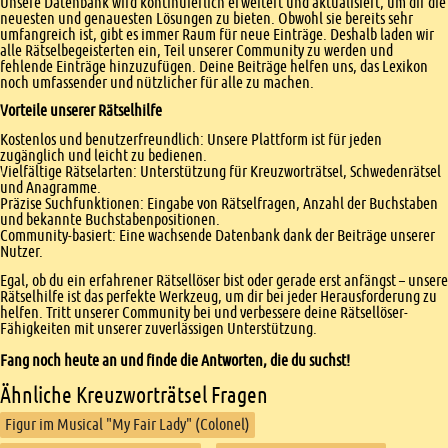
Unsere Datenbank wird kontinuierlich erweitert und aktualisiert, um dir die
neuesten und genauesten Lösungen zu bieten. Obwohl sie bereits sehr
umfangreich ist, gibt es immer Raum für neue Einträge. Deshalb laden wir
alle Rätselbegeisterten ein, Teil unserer Community zu werden und
fehlende Einträge hinzuzufügen. Deine Beiträge helfen uns, das Lexikon
noch umfassender und nützlicher für alle zu machen.
Vorteile unserer Rätselhilfe
Kostenlos und benutzerfreundlich: Unsere Plattform ist für jeden
zugänglich und leicht zu bedienen.
Vielfältige Rätselarten: Unterstützung für Kreuzworträtsel, Schwedenrätsel
und Anagramme.
Präzise Suchfunktionen: Eingabe von Rätselfragen, Anzahl der Buchstaben
und bekannte Buchstabenpositionen.
Community-basiert: Eine wachsende Datenbank dank der Beiträge unserer
Nutzer.
Egal, ob du ein erfahrener Rätsellöser bist oder gerade erst anfängst – unsere
Rätselhilfe ist das perfekte Werkzeug, um dir bei jeder Herausforderung zu
helfen. Tritt unserer Community bei und verbessere deine Rätsellöser-
Fähigkeiten mit unserer zuverlässigen Unterstützung.
Fang noch heute an und finde die Antworten, die du suchst!
Ähnliche Kreuzworträtsel Fragen
Figur im Musical "My Fair Lady" (Colonel)