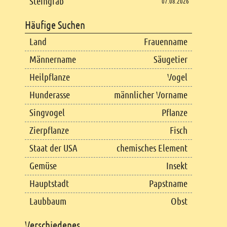
Steingrab
07.08.2026
Häufige Suchen
Land
Frauenname
Männername
Säugetier
Heilpflanze
Vogel
Hunderasse
männlicher Vorname
Singvogel
Pflanze
Zierpflanze
Fisch
Staat der USA
chemisches Element
Gemüse
Insekt
Hauptstadt
Papstname
Laubbaum
Obst
Verschiedenes