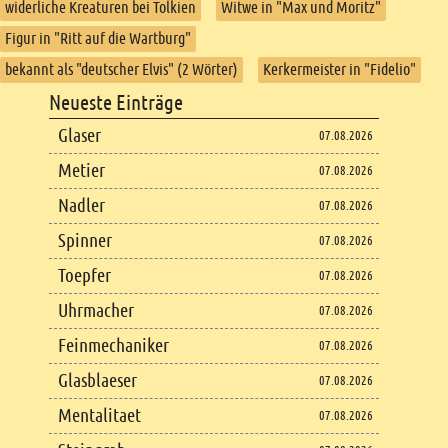
widerliche Kreaturen bei Tolkien
Witwe in "Max und Moritz"
Figur in "Ritt auf die Wartburg"
bekannt als "deutscher Elvis" (2 Wörter)
Kerkermeister in "Fidelio"
Footer
Neueste Einträge
Footer content
Glaser
07.08.2026
Metier
07.08.2026
Nadler
07.08.2026
Spinner
07.08.2026
Toepfer
07.08.2026
Uhrmacher
07.08.2026
Feinmechaniker
07.08.2026
Glasblaeser
07.08.2026
Mentalitaet
07.08.2026