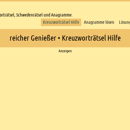
worträtsel, Schwedenrätsel und Anagramme.
Kreuzworträtsel Hilfe
Anagramme lösen
Lösun
reicher Genießer • Kreuzworträtsel Hilfe
Anzeigen