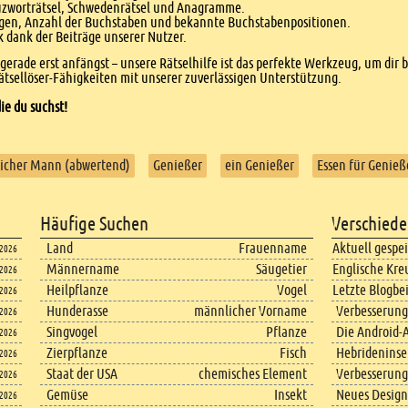
euzworträtsel, Schwedenrätsel und Anagramme.
agen, Anzahl der Buchstaben und bekannte Buchstabenpositionen.
dank der Beiträge unserer Nutzer.
r gerade erst anfängst – unsere Rätselhilfe ist das perfekte Werkzeug, um dir 
tsellöser-Fähigkeiten mit unserer zuverlässigen Unterstützung.
ie du suchst!
eicher Mann (abwertend)
Genießer
ein Genießer
Essen für Genieß
Häufige Suchen
Verschiede
Land
Frauenname
Aktuell gespe
.2026
Männername
Säugetier
Englische Kre
.2026
Heilpflanze
Vogel
Letzte Blogbe
.2026
Hunderasse
männlicher Vorname
Verbesserung
.2026
Singvogel
Pflanze
Die Android-A
.2026
Zierpflanze
Fisch
Hebrideninsel
.2026
Staat der USA
chemisches Element
Verbesserung
.2026
Gemüse
Insekt
Neues Design
.2026