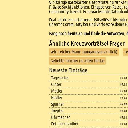
Vielfältige Rätselarten: Unterstützung für Kr
Präzise Suchfunktionen: Eingabe von Rätselfr
Community-basiert: Eine wachsende Datenbank 
Egal, ob du ein erfahrener Rätsellöser bist ode
unserer Community bei und verbessere deine Rä
Fang noch heute an und finde die Antworten, d
Ähnliche Kreuzworträtsel Fragen
sehr reicher Mann (umgangssprachlich)
r
Geliebte Reicher im alten Hellas
Footer
Neueste Einträge
Footer content
Tagesreise
07.08
Glaser
07.08
Metier
07.08
Nadler
07.08
Spinner
07.08
Toepfer
07.08
Uhrmacher
07.08
Feinmechaniker
07.08