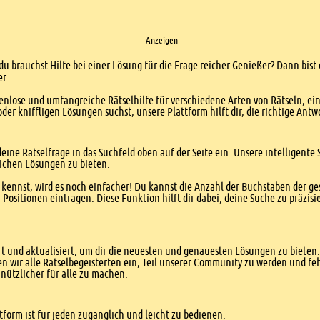
Anzeigen
du brauchst Hilfe bei einer Lösung für die Frage reicher Genießer? Dann bist 
er.
enlose und umfangreiche Rätselhilfe für verschiedene Arten von Rätseln, ei
er kniffligen Lösungen suchst, unsere Plattform hilft dir, die richtige Antw
eine Rätselfrage in das Suchfeld oben auf der Seite ein. Unsere intelligen
ichen Lösungen zu bieten.
kennst, wird es noch einfacher! Du kannst die Anzahl der Buchstaben der g
sitionen eintragen. Diese Funktion hilft dir dabei, deine Suche zu präzisie
 und aktualisiert, um dir die neuesten und genauesten Lösungen zu bieten. 
n wir alle Rätselbegeisterten ein, Teil unserer Community zu werden und f
nützlicher für alle zu machen.
form ist für jeden zugänglich und leicht zu bedienen.