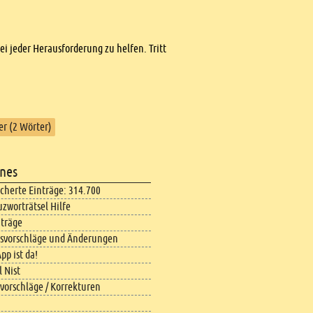
bei jeder Herausforderung zu helfen. Tritt
er (2 Wörter)
nes
icherte Einträge: 314.700
uzworträtsel Hilfe
iträge
svorschläge und Änderungen
pp ist da!
 Nist
vorschläge / Korrekturen