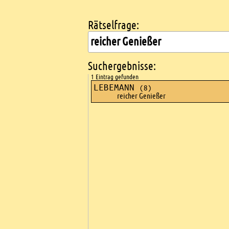
Rätselfrage:
Kreuzworträtsel suchen
Suchergebnisse:
1 Eintrag gefunden
LEBEMANN
(8)
reicher Genießer
Ads