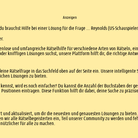
Anzeigen
du brauchst Hilfe bei einer Lösung für die Frage ... Reynolds (US-Schauspiele
er.
enlose und umfangreiche Rätselhilfe für verschiedene Arten von Rätseln, ei
er kniffligen Lösungen suchst, unsere Plattform hilft dir, die richtige Antw
eine Rätselfrage in das Suchfeld oben auf der Seite ein. Unsere intelligen
ichen Lösungen zu bieten.
kennst, wird es noch einfacher! Du kannst die Anzahl der Buchstaben der g
sitionen eintragen. Diese Funktion hilft dir dabei, deine Suche zu präzisie
 und aktualisiert, um dir die neuesten und genauesten Lösungen zu bieten. 
n wir alle Rätselbegeisterten ein, Teil unserer Community zu werden und f
nützlicher für alle zu machen.