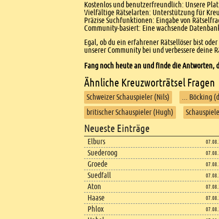
Kostenlos und benutzerfreundlich: Unsere Platt
Vielfältige Rätselarten: Unterstützung für Kr
Präzise Suchfunktionen: Eingabe von Rätselfr
Community-basiert: Eine wachsende Datenbank 
Egal, ob du ein erfahrener Rätsellöser bist ode
unserer Community bei und verbessere deine Rä
Fang noch heute an und finde die Antworten, d
Ähnliche Kreuzworträtsel Fragen
Schweizer Schauspieler (Nils)
... Böcking 
britischer Schauspieler (Hugh)
Schauspiele
Footer
Neueste Einträge
Footer content
Elburs
07.08
Suederoog
07.08
Groede
07.08
Suedfall
07.08
Aton
07.08
Haase
07.08
Phlox
07.08