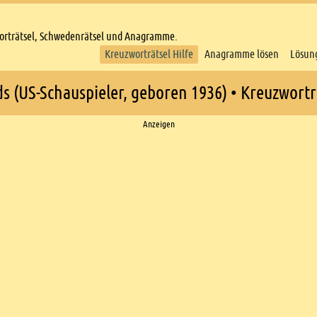
worträtsel, Schwedenrätsel und Anagramme.
Kreuzworträtsel Hilfe
Anagramme lösen
Lösun
ds (US-Schauspieler, geboren 1936) • Kreuzwortr
Anzeigen