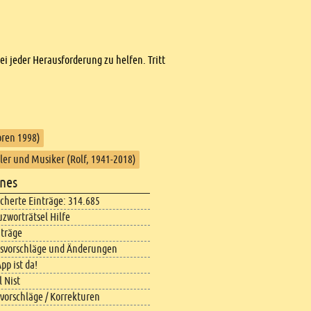
bei jeder Herausforderung zu helfen. Tritt
oren 1998)
eler und Musiker (Rolf, 1941-2018)
nes
icherte Einträge: 314.685
uzworträtsel Hilfe
iträge
svorschläge und Änderungen
pp ist da!
 Nist
vorschläge / Korrekturen