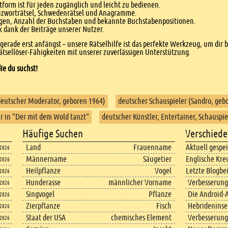
form ist für jeden zugänglich und leicht zu bedienen.
euzworträtsel, Schwedenrätsel und Anagramme.
agen, Anzahl der Buchstaben und bekannte Buchstabenpositionen.
dank der Beiträge unserer Nutzer.
r gerade erst anfängst – unsere Rätselhilfe ist das perfekte Werkzeug, um dir 
tsellöser-Fähigkeiten mit unserer zuverlässigen Unterstützung.
ie du suchst!
(deutscher Moderator, geboren 1964)
deutscher Schauspieler (Sandro, geb
r in "Der mit dem Wold tanzt"
deutscher Künstler, Entertainer, Schauspi
Häufige Suchen
Verschiede
Land
Frauenname
Aktuell gespe
.2026
Männername
Säugetier
Englische Kre
.2026
Heilpflanze
Vogel
Letzte Blogbe
.2026
Hunderasse
männlicher Vorname
Verbesserung
.2026
Singvogel
Pflanze
Die Android-A
.2026
Zierpflanze
Fisch
Hebrideninsel
.2026
Staat der USA
chemisches Element
Verbesserung
.2026