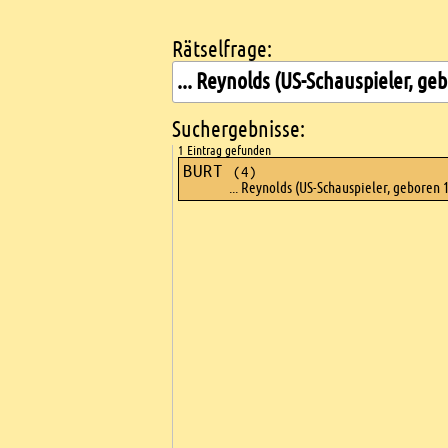
Rätselfrage:
Kreuzworträtsel suchen
Suchergebnisse:
1 Eintrag gefunden
BURT
(4)
... Reynolds (US-Schauspieler, geboren 
Ads