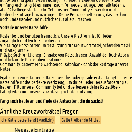
neuesten und genauesten Lösungen zu bieten. Obwohl sie bereits sehr
umfangreich ist, gibt es immer Raum für neue Einträge. Deshalb laden wir
alle Rätselbegeisterten ein, Teil unserer Community zu werden und
fehlende Einträge hinzuzufügen. Deine Beiträge helfen uns, das Lexikon
noch umfassender und nützlicher für alle zu machen.
Vorteile unserer Rätselhilfe
Kostenlos und benutzerfreundlich: Unsere Plattform ist für jeden
zugänglich und leicht zu bedienen.
Vielfältige Rätselarten: Unterstützung für Kreuzworträtsel, Schwedenrätsel
und Anagramme.
Präzise Suchfunktionen: Eingabe von Rätselfragen, Anzahl der Buchstaben
und bekannte Buchstabenpositionen.
Community-basiert: Eine wachsende Datenbank dank der Beiträge unserer
Nutzer.
Egal, ob du ein erfahrener Rätsellöser bist oder gerade erst anfängst – unsere
Rätselhilfe ist das perfekte Werkzeug, um dir bei jeder Herausforderung zu
helfen. Tritt unserer Community bei und verbessere deine Rätsellöser-
Fähigkeiten mit unserer zuverlässigen Unterstützung.
Fang noch heute an und finde die Antworten, die du suchst!
Ähnliche Kreuzworträtsel Fragen
die Galle betreffend (Medizin)
Galle treibende Mittel
Footer
Neueste Einträge
Footer content