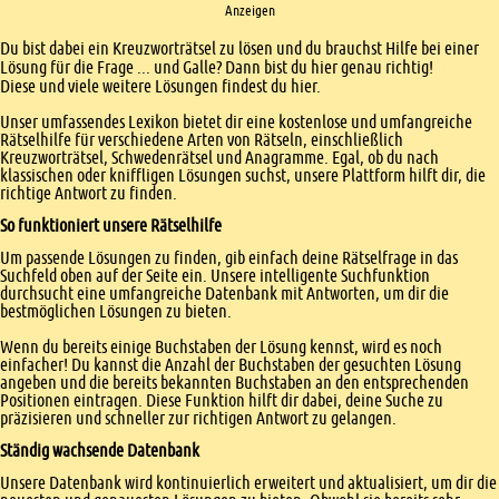
Anzeigen
Einleitung
Du bist dabei ein Kreuzworträtsel zu lösen und du brauchst Hilfe bei einer
Lösung für die Frage ... und Galle? Dann bist du hier genau richtig!
Diese und viele weitere Lösungen findest du hier.
Unser umfassendes Lexikon bietet dir eine kostenlose und umfangreiche
Rätselhilfe für verschiedene Arten von Rätseln, einschließlich
Kreuzworträtsel, Schwedenrätsel und Anagramme. Egal, ob du nach
klassischen oder kniffligen Lösungen suchst, unsere Plattform hilft dir, die
richtige Antwort zu finden.
So funktioniert unsere Rätselhilfe
Um passende Lösungen zu finden, gib einfach deine Rätselfrage in das
Suchfeld oben auf der Seite ein. Unsere intelligente Suchfunktion
durchsucht eine umfangreiche Datenbank mit Antworten, um dir die
bestmöglichen Lösungen zu bieten.
Wenn du bereits einige Buchstaben der Lösung kennst, wird es noch
einfacher! Du kannst die Anzahl der Buchstaben der gesuchten Lösung
angeben und die bereits bekannten Buchstaben an den entsprechenden
Positionen eintragen. Diese Funktion hilft dir dabei, deine Suche zu
präzisieren und schneller zur richtigen Antwort zu gelangen.
Ständig wachsende Datenbank
Unsere Datenbank wird kontinuierlich erweitert und aktualisiert, um dir die