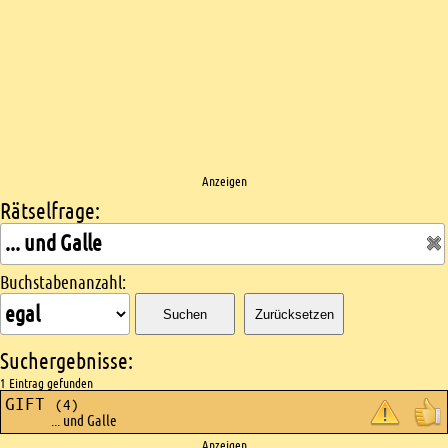
Anzeigen
Rätselfrage:
Kreuzworträtsel suchen
Buchstabenanzahl:
Suchen
Zurücksetzen
Suchergebnisse:
1 Eintrag gefunden
GIFT
(4)
... und Galle
Anzeigen