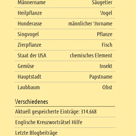
Männername
Säugetier
Heilpflanze
Vogel
Hunderasse
männlicher Vorname
Singvogel
Pflanze
Zierpflanze
Fisch
Staat der USA
chemisches Element
Gemüse
Insekt
Hauptstadt
Papstname
Laubbaum
Obst
Verschiedenes
Aktuell gespeicherte Einträge: 314.668
Englische Kreuzworträtsel Hilfe
Letzte Blogbeiträge