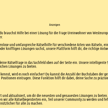
Anzeigen
 du brauchst Hilfe bei einer Lösung für die Frage Ureinwohner von Westeuropa
er.
enlose und umfangreiche Rätselhilfe für verschiedene Arten von Rätseln, ei
er kniffligen Lösungen suchst, unsere Plattform hilft dir, die richtige Antw
eine Rätselfrage in das Suchfeld oben auf der Seite ein. Unsere intelligen
ichen Lösungen zu bieten.
kennst, wird es noch einfacher! Du kannst die Anzahl der Buchstaben der g
sitionen eintragen. Diese Funktion hilft dir dabei, deine Suche zu präzisie
 und aktualisiert, um dir die neuesten und genauesten Lösungen zu bieten. 
n wir alle Rätselbegeisterten ein, Teil unserer Community zu werden und f
nützlicher für alle zu machen.