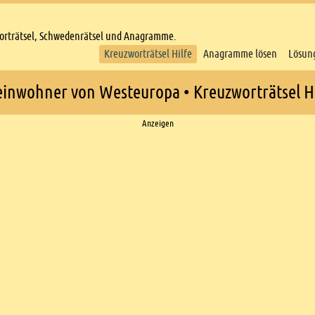
worträtsel, Schwedenrätsel und Anagramme.
Kreuzworträtsel Hilfe
Anagramme lösen
Lösun
einwohner von Westeuropa • Kreuzworträtsel Hi
Anzeigen