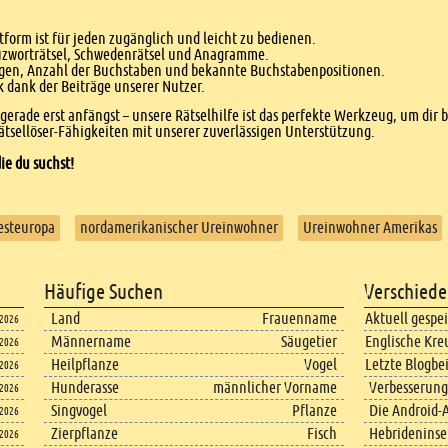
form ist für jeden zugänglich und leicht zu bedienen.
euzworträtsel, Schwedenrätsel und Anagramme.
agen, Anzahl der Buchstaben und bekannte Buchstabenpositionen.
dank der Beiträge unserer Nutzer.
r gerade erst anfängst – unsere Rätselhilfe ist das perfekte Werkzeug, um dir 
tsellöser-Fähigkeiten mit unserer zuverlässigen Unterstützung.
ie du suchst!
Westeuropa
nordamerikanischer Ureinwohner
Ureinwohner Amerikas
Häufige Suchen
Verschiede
Land
Frauenname
Aktuell gespe
.2026
Männername
Säugetier
Englische Kre
.2026
Heilpflanze
Vogel
Letzte Blogbe
.2026
Hunderasse
männlicher Vorname
Verbesserung
.2026
Singvogel
Pflanze
Die Android-A
.2026
Zierpflanze
Fisch
Hebrideninsel
.2026