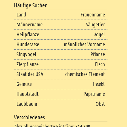
Häufige Suchen
Land
Frauenname
Männername
Säugetier
Heilpflanze
Vogel
Hunderasse
männlicher Vorname
Singvogel
Pflanze
Zierpflanze
Fisch
Staat der USA
chemisches Element
Gemüse
Insekt
Hauptstadt
Papstname
Laubbaum
Obst
Verschiedenes
Aktuell gespeicherte Einträge: 314.700