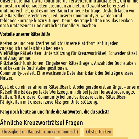
Unsere Datenbank wird kontinuierlich erweitert und aktualisiert, um dir die
neuesten und genauesten Lösungen zu bieten. Obwohl sie bereits sehr
umfangreich ist, gibt es immer Raum für neue Einträge. Deshalb laden wir
alle Rätselbegeisterten ein, Teil unserer Community zu werden und
fehlende Einträge hinzuzufügen. Deine Beiträge helfen uns, das Lexikon
noch umfassender und nützlicher für alle zu machen.
Vorteile unserer Rätselhilfe
Kostenlos und benutzerfreundlich: Unsere Plattform ist für jeden
zugänglich und leicht zu bedienen.
Vielfältige Rätselarten: Unterstützung für Kreuzworträtsel, Schwedenrätsel
und Anagramme.
Präzise Suchfunktionen: Eingabe von Rätselfragen, Anzahl der Buchstaben
und bekannte Buchstabenpositionen.
Community-basiert: Eine wachsende Datenbank dank der Beiträge unserer
Nutzer.
Egal, ob du ein erfahrener Rätsellöser bist oder gerade erst anfängst – unsere
Rätselhilfe ist das perfekte Werkzeug, um dir bei jeder Herausforderung zu
helfen. Tritt unserer Community bei und verbessere deine Rätsellöser-
Fähigkeiten mit unserer zuverlässigen Unterstützung.
Fang noch heute an und finde die Antworten, die du suchst!
Ähnliche Kreuzworträtsel Fragen
Flüssigkeit im Baptisterium (zeremonisch)
Obst pflücken