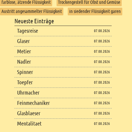
farblose, ätzende Flüssigkeit
Trockengestell für Obst und Gemüse
Austritt angesammelter Flüssigkeit
in siedender Flüssigkeit garen
Footer
Neueste Einträge
Footer content
Tagesreise
07.08.2026
Glaser
07.08.2026
Metier
07.08.2026
Nadler
07.08.2026
Spinner
07.08.2026
Toepfer
07.08.2026
Uhrmacher
07.08.2026
Feinmechaniker
07.08.2026
Glasblaeser
07.08.2026
Mentalitaet
07.08.2026