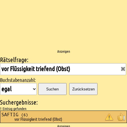
Anzeigen
Rätselfrage:
Kreuzworträtsel suchen
Buchstabenanzahl:
Suchen
Zurücksetzen
Suchergebnisse:
1 Eintrag gefunden
SAFTIG
(6)
vor Flüssigkeit triefend (Obst)
Anzeigen