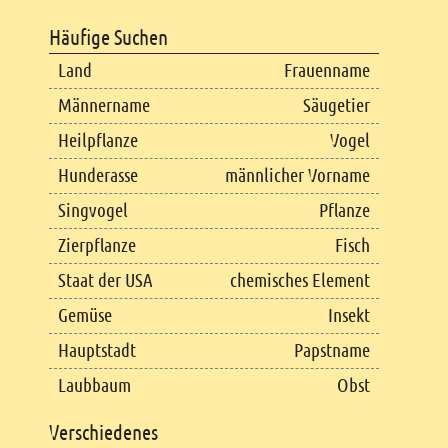
Häufige Suchen
Land
Frauenname
Männername
Säugetier
Heilpflanze
Vogel
Hunderasse
männlicher Vorname
Singvogel
Pflanze
Zierpflanze
Fisch
Staat der USA
chemisches Element
Gemüse
Insekt
Hauptstadt
Papstname
Laubbaum
Obst
Verschiedenes