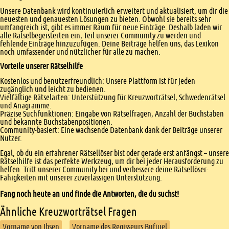
Unsere Datenbank wird kontinuierlich erweitert und aktualisiert, um dir die
neuesten und genauesten Lösungen zu bieten. Obwohl sie bereits sehr
umfangreich ist, gibt es immer Raum für neue Einträge. Deshalb laden wir
alle Rätselbegeisterten ein, Teil unserer Community zu werden und
fehlende Einträge hinzuzufügen. Deine Beiträge helfen uns, das Lexikon
noch umfassender und nützlicher für alle zu machen.
Vorteile unserer Rätselhilfe
Kostenlos und benutzerfreundlich: Unsere Plattform ist für jeden
zugänglich und leicht zu bedienen.
Vielfältige Rätselarten: Unterstützung für Kreuzworträtsel, Schwedenrätsel
und Anagramme.
Präzise Suchfunktionen: Eingabe von Rätselfragen, Anzahl der Buchstaben
und bekannte Buchstabenpositionen.
Community-basiert: Eine wachsende Datenbank dank der Beiträge unserer
Nutzer.
Egal, ob du ein erfahrener Rätsellöser bist oder gerade erst anfängst – unsere
Rätselhilfe ist das perfekte Werkzeug, um dir bei jeder Herausforderung zu
helfen. Tritt unserer Community bei und verbessere deine Rätsellöser-
Fähigkeiten mit unserer zuverlässigen Unterstützung.
Fang noch heute an und finde die Antworten, die du suchst!
Ähnliche Kreuzworträtsel Fragen
Vorname von Ibsen
Vorname des Regisseurs Buﬁuel