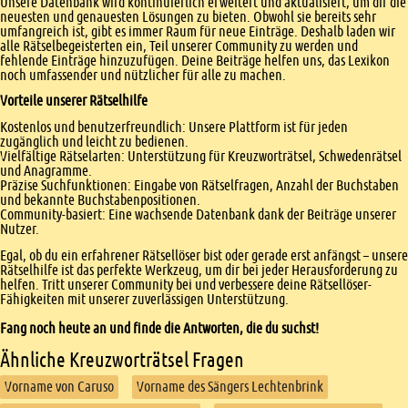
Unsere Datenbank wird kontinuierlich erweitert und aktualisiert, um dir die
neuesten und genauesten Lösungen zu bieten. Obwohl sie bereits sehr
umfangreich ist, gibt es immer Raum für neue Einträge. Deshalb laden wir
alle Rätselbegeisterten ein, Teil unserer Community zu werden und
fehlende Einträge hinzuzufügen. Deine Beiträge helfen uns, das Lexikon
noch umfassender und nützlicher für alle zu machen.
Vorteile unserer Rätselhilfe
Kostenlos und benutzerfreundlich: Unsere Plattform ist für jeden
zugänglich und leicht zu bedienen.
Vielfältige Rätselarten: Unterstützung für Kreuzworträtsel, Schwedenrätsel
und Anagramme.
Präzise Suchfunktionen: Eingabe von Rätselfragen, Anzahl der Buchstaben
und bekannte Buchstabenpositionen.
Community-basiert: Eine wachsende Datenbank dank der Beiträge unserer
Nutzer.
Egal, ob du ein erfahrener Rätsellöser bist oder gerade erst anfängst – unsere
Rätselhilfe ist das perfekte Werkzeug, um dir bei jeder Herausforderung zu
helfen. Tritt unserer Community bei und verbessere deine Rätsellöser-
Fähigkeiten mit unserer zuverlässigen Unterstützung.
Fang noch heute an und finde die Antworten, die du suchst!
Ähnliche Kreuzworträtsel Fragen
Vorname von Caruso
Vorname des Sängers Lechtenbrink