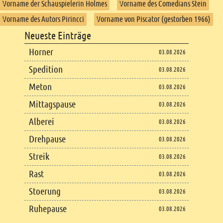
Vorname der Schauspielerin Holmes
Vorname des Comedians Stein
Vorname des Autors Pirincci
Vorname von Piscator (gestorben 1966)
Footer
Neueste Einträge
Footer content
Horner
03.08.2026
Spedition
03.08.2026
Meton
03.08.2026
Mittagspause
03.08.2026
Alberei
03.08.2026
Drehpause
03.08.2026
Streik
03.08.2026
Rast
03.08.2026
Stoerung
03.08.2026
Ruhepause
03.08.2026