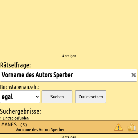
Anzeigen
Rätselfrage:
Kreuzworträtsel suchen
Buchstabenanzahl:
Suchen
Zurücksetzen
Suchergebnisse:
1 Eintrag gefunden
MANES
(5)
Vorname des Autors Sperber
Anzeigen