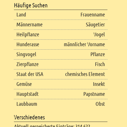
Häufige Suchen
Land
Frauenname
Männername
Säugetier
Heilpflanze
Vogel
Hunderasse
männlicher Vorname
Singvogel
Pflanze
Zierpflanze
Fisch
Staat der USA
chemisches Element
Gemüse
Insekt
Hauptstadt
Papstname
Laubbaum
Obst
Verschiedenes
Aktuell gespeicherte Einträge: 314.622