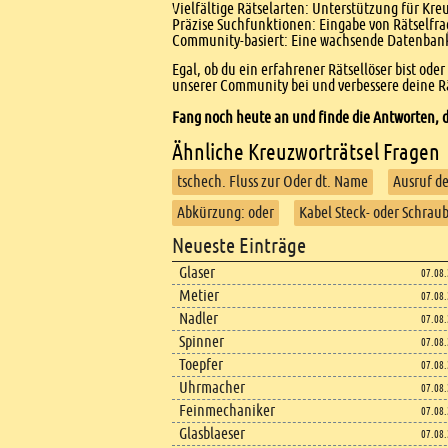
Vielfältige Rätselarten: Unterstützung für Kr
Präzise Suchfunktionen: Eingabe von Rätselfr
Community-basiert: Eine wachsende Datenbank 
Egal, ob du ein erfahrener Rätsellöser bist ode
unserer Community bei und verbessere deine Rä
Fang noch heute an und finde die Antworten, d
Ähnliche Kreuzworträtsel Fragen
tschech. Fluss zur Oder dt. Name
Ausruf d
Abkürzung: oder
Kabel Steck- oder Schrau
Footer
Neueste Einträge
Footer content
Glaser
07.08
Metier
07.08
Nadler
07.08
Spinner
07.08
Toepfer
07.08
Uhrmacher
07.08
Feinmechaniker
07.08
Glasblaeser
07.08