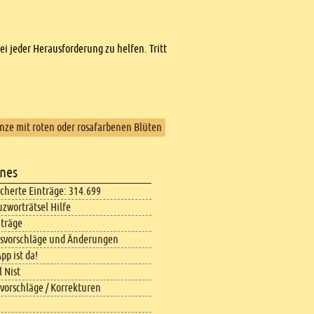
bei jeder Herausforderung zu helfen. Tritt
anze mit roten oder rosafarbenen Blüten
nes
icherte Einträge: 314.699
uzworträtsel Hilfe
iträge
svorschläge und Änderungen
pp ist da!
 Nist
vorschläge / Korrekturen