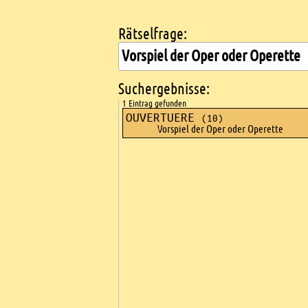
Rätselfrage:
Kreuzworträtsel suchen
Suchergebnisse:
1 Eintrag gefunden
OUVERTUERE
(10)
Vorspiel der Oper oder Operette
Ads