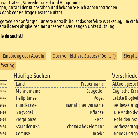
euzworträtsel, Schwedenrätsel und Anagramme.
agen, Anzahl der Buchstaben und bekannte Buchstabenpositionen.
dank der Beiträge unserer Nutzer.
r gerade erst anfängst – unsere Rätselhilfe ist das perfekte Werkzeug, um dir 
tsellöser-Fähigkeiten mit unserer zuverlässigen Unterstützung.
ie du suchst!
er Empörung oder Abwehr
Oper von Richard Strauss ("Der ...")
Zierpfl
bfassung
Häufige Suchen
Verschiede
Land
Frauenname
Aktuell gespe
.2026
Männername
Säugetier
Englische Kre
.2026
Heilpflanze
Vogel
Letzte Blogbe
.2026
Hunderasse
männlicher Vorname
Verbesserung
.2026
Singvogel
Pflanze
Die Android-A
.2026
Zierpflanze
Fisch
Hebrideninsel
.2026
Staat der USA
chemisches Element
Verbesserung
.2026
Gemüse
Insekt
Neues Design
.2026