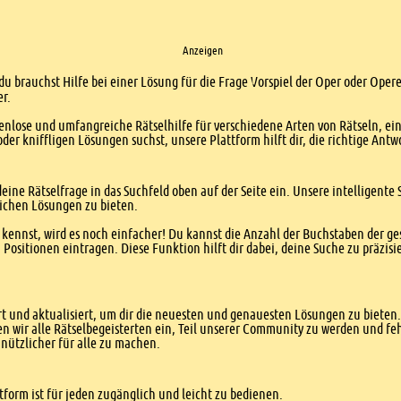
Anzeigen
du brauchst Hilfe bei einer Lösung für die Frage Vorspiel der Oper oder Opere
er.
enlose und umfangreiche Rätselhilfe für verschiedene Arten von Rätseln, ei
er kniffligen Lösungen suchst, unsere Plattform hilft dir, die richtige Antw
eine Rätselfrage in das Suchfeld oben auf der Seite ein. Unsere intelligen
ichen Lösungen zu bieten.
kennst, wird es noch einfacher! Du kannst die Anzahl der Buchstaben der g
sitionen eintragen. Diese Funktion hilft dir dabei, deine Suche zu präzisie
 und aktualisiert, um dir die neuesten und genauesten Lösungen zu bieten. 
n wir alle Rätselbegeisterten ein, Teil unserer Community zu werden und f
nützlicher für alle zu machen.
form ist für jeden zugänglich und leicht zu bedienen.