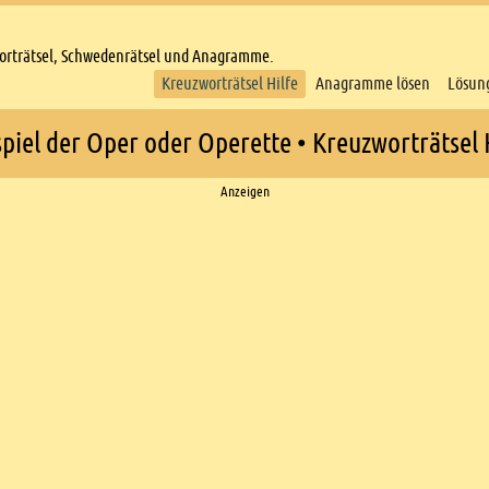
worträtsel, Schwedenrätsel und Anagramme.
Kreuzworträtsel Hilfe
Anagramme lösen
Lösun
piel der Oper oder Operette • Kreuzworträtsel 
Anzeigen