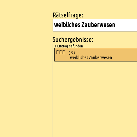
Rätselfrage:
Kreuzworträtsel suchen
Suchergebnisse:
1 Eintrag gefunden
FEE
(3)
weibliches Zauberwesen
Ads