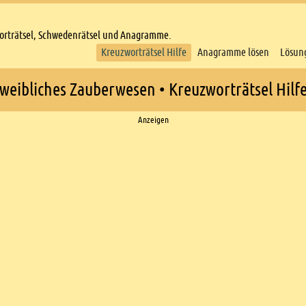
worträtsel, Schwedenrätsel und Anagramme.
Kreuzworträtsel Hilfe
Anagramme lösen
Lösun
weibliches Zauberwesen • Kreuzworträtsel Hilf
Anzeigen