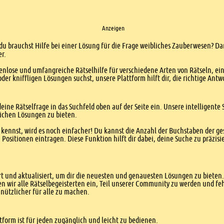
Anzeigen
 du brauchst Hilfe bei einer Lösung für die Frage weibliches Zauberwesen? Dan
er.
enlose und umfangreiche Rätselhilfe für verschiedene Arten von Rätseln, ei
er kniffligen Lösungen suchst, unsere Plattform hilft dir, die richtige Antw
eine Rätselfrage in das Suchfeld oben auf der Seite ein. Unsere intelligen
ichen Lösungen zu bieten.
kennst, wird es noch einfacher! Du kannst die Anzahl der Buchstaben der g
sitionen eintragen. Diese Funktion hilft dir dabei, deine Suche zu präzisie
 und aktualisiert, um dir die neuesten und genauesten Lösungen zu bieten. 
n wir alle Rätselbegeisterten ein, Teil unserer Community zu werden und f
nützlicher für alle zu machen.
form ist für jeden zugänglich und leicht zu bedienen.