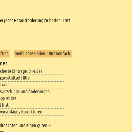
bei jeder Herausforderung zu helfen. Tritt
ftier
weibliches Rollen-, Bühnenfach
nes
icherte Einträge: 314.699
uzworträtsel Hilfe
iträge
svorschläge und Änderungen
pp ist da!
 Nist
vorschläge / Korrekturen
ihnachten und einen guten R...