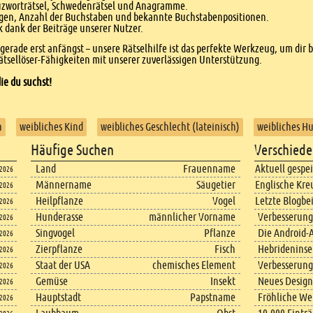
euzworträtsel, Schwedenrätsel und Anagramme.
agen, Anzahl der Buchstaben und bekannte Buchstabenpositionen.
dank der Beiträge unserer Nutzer.
r gerade erst anfängst – unsere Rätselhilfe ist das perfekte Werkzeug, um dir 
tsellöser-Fähigkeiten mit unserer zuverlässigen Unterstützung.
ie du suchst!
n
weibliches Kind
weibliches Geschlecht (lateinisch)
weibliches Hu
Häufige Suchen
Verschiede
Land
Frauenname
Aktuell gespe
.2026
Männername
Säugetier
Englische Kre
.2026
Heilpflanze
Vogel
Letzte Blogbe
.2026
Hunderasse
männlicher Vorname
Verbesserung
.2026
Singvogel
Pflanze
Die Android-A
.2026
Zierpflanze
Fisch
Hebrideninsel
.2026
Staat der USA
chemisches Element
Verbesserung
.2026
Gemüse
Insekt
Neues Design
.2026
Hauptstadt
Papstname
Fröhliche We
.2026