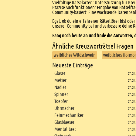
Vielfältige Rätselarten: Unterstützung für Kr
Präzise Suchfunktionen: Eingabe von Rätselfr
Community-basiert: Eine wachsende Datenbank 
Egal, ob du ein erfahrener Rätsellöser bist ode
unserer Community bei und verbessere deine Rä
Fang noch heute an und finde die Antworten, d
Ähnliche Kreuzworträtsel Fragen
weibliches Wildschwein
weibliches Hormo
Footer
Neueste Einträge
Footer content
Glaser
07.08
Metier
07.08
Nadler
07.08
Spinner
07.08
Toepfer
07.08
Uhrmacher
07.08
Feinmechaniker
07.08
Glasblaeser
07.08
Mentalitaet
07.08