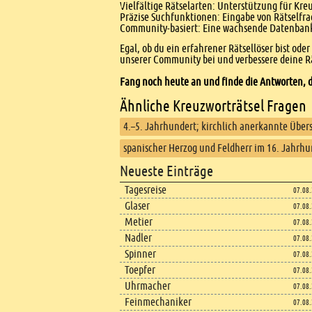
Vielfältige Rätselarten: Unterstützung für Kr
Präzise Suchfunktionen: Eingabe von Rätselfr
Community-basiert: Eine wachsende Datenbank 
Egal, ob du ein erfahrener Rätsellöser bist ode
unserer Community bei und verbessere deine Rä
Fang noch heute an und finde die Antworten, d
Ähnliche Kreuzworträtsel Fragen
4.–5. Jahrhundert; kirchlich anerkannte Übers
spanischer Herzog und Feldherr im 16. Jahrhu
Footer
Neueste Einträge
Footer content
Tagesreise
07.08
Glaser
07.08
Metier
07.08
Nadler
07.08
Spinner
07.08
Toepfer
07.08
Uhrmacher
07.08
Feinmechaniker
07.08