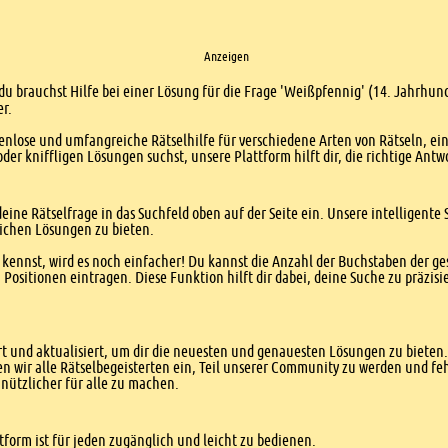
Anzeigen
du brauchst Hilfe bei einer Lösung für die Frage 'Weißpfennig' (14. Jahrhund
er.
enlose und umfangreiche Rätselhilfe für verschiedene Arten von Rätseln, ei
er kniffligen Lösungen suchst, unsere Plattform hilft dir, die richtige Antw
eine Rätselfrage in das Suchfeld oben auf der Seite ein. Unsere intelligen
ichen Lösungen zu bieten.
kennst, wird es noch einfacher! Du kannst die Anzahl der Buchstaben der g
sitionen eintragen. Diese Funktion hilft dir dabei, deine Suche zu präzisie
 und aktualisiert, um dir die neuesten und genauesten Lösungen zu bieten. 
n wir alle Rätselbegeisterten ein, Teil unserer Community zu werden und f
nützlicher für alle zu machen.
form ist für jeden zugänglich und leicht zu bedienen.