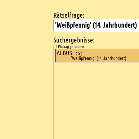
Rätselfrage:
Kreuzworträtsel suchen
Suchergebnisse:
1 Eintrag gefunden
ALBUS
(5)
'Weißpfennig' (14. Jahrhundert)
Ads