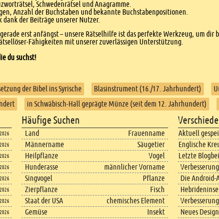
euzworträtsel, Schwedenrätsel und Anagramme.
agen, Anzahl der Buchstaben und bekannte Buchstabenpositionen.
dank der Beiträge unserer Nutzer.
r gerade erst anfängst – unsere Rätselhilfe ist das perfekte Werkzeug, um dir 
tsellöser-Fähigkeiten mit unserer zuverlässigen Unterstützung.
ie du suchst!
etzung der Bibel ins Syrische
Blasinstrument (16./17. Jahrhundert)
U
ndert
in Schwäbisch-Hall geprägte Münze (seit dem 12. Jahrhundert)
Häufige Suchen
Verschiede
Land
Frauenname
Aktuell gespe
.2026
Männername
Säugetier
Englische Kre
.2026
Heilpflanze
Vogel
Letzte Blogbe
.2026
Hunderasse
männlicher Vorname
Verbesserung
.2026
Singvogel
Pflanze
Die Android-A
.2026
Zierpflanze
Fisch
Hebrideninsel
.2026
Staat der USA
chemisches Element
Verbesserung
.2026
Gemüse
Insekt
Neues Design
.2026