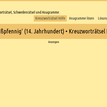
worträtsel, Schwedenrätsel und Anagramme.
Kreuzworträtsel Hilfe
Anagramme lösen
Lösun
ßpfennig' (14. Jahrhundert) • Kreuzworträtsel 
Anzeigen