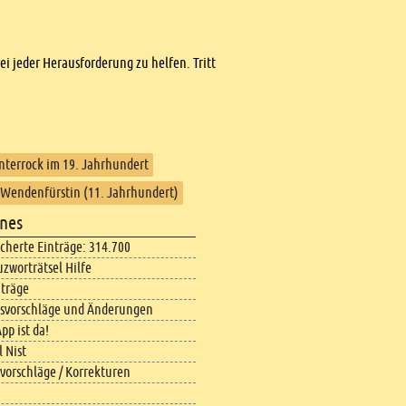
bei jeder Herausforderung zu helfen. Tritt
nterrock im 19. Jahrhundert
Wendenfürstin (11. Jahrhundert)
nes
icherte Einträge: 314.700
uzworträtsel Hilfe
iträge
svorschläge und Änderungen
pp ist da!
 Nist
vorschläge / Korrekturen