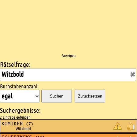
Anzeigen
Rätselfrage:
Kreuzworträtsel suchen
Buchstabenanzahl:
Suchen
Zurücksetzen
Suchergebnisse:
2 Einträge gefunden
KOMIKER
(7)
Witzbold