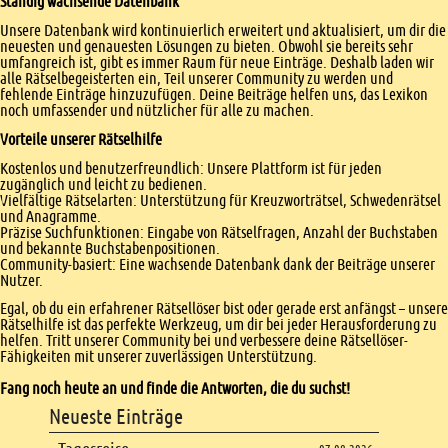
Ständig wachsende Datenbank
Unsere Datenbank wird kontinuierlich erweitert und aktualisiert, um dir die
neuesten und genauesten Lösungen zu bieten. Obwohl sie bereits sehr
umfangreich ist, gibt es immer Raum für neue Einträge. Deshalb laden wir
alle Rätselbegeisterten ein, Teil unserer Community zu werden und
fehlende Einträge hinzuzufügen. Deine Beiträge helfen uns, das Lexikon
noch umfassender und nützlicher für alle zu machen.
Vorteile unserer Rätselhilfe
Kostenlos und benutzerfreundlich: Unsere Plattform ist für jeden
zugänglich und leicht zu bedienen.
Vielfältige Rätselarten: Unterstützung für Kreuzworträtsel, Schwedenrätsel
und Anagramme.
Präzise Suchfunktionen: Eingabe von Rätselfragen, Anzahl der Buchstaben
und bekannte Buchstabenpositionen.
Community-basiert: Eine wachsende Datenbank dank der Beiträge unserer
Nutzer.
Egal, ob du ein erfahrener Rätsellöser bist oder gerade erst anfängst – unsere
Rätselhilfe ist das perfekte Werkzeug, um dir bei jeder Herausforderung zu
helfen. Tritt unserer Community bei und verbessere deine Rätsellöser-
Fähigkeiten mit unserer zuverlässigen Unterstützung.
Fang noch heute an und finde die Antworten, die du suchst!
Footer
Neueste Einträge
Footer content