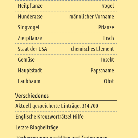
Heilpflanze
Vogel
Hunderasse
männlicher Vorname
Singvogel
Pflanze
Zierpflanze
Fisch
Staat der USA
chemisches Element
Gemüse
Insekt
Hauptstadt
Papstname
Laubbaum
Obst
Verschiedenes
Aktuell gespeicherte Einträge: 314.700
Englische Kreuzworträtsel Hilfe
Letzte Blogbeiträge