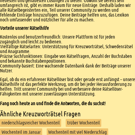
neuesten und genauesten Lösungen zu bieten. Obwohl sie bereits sehr
umfangreich ist, gibt es immer Raum für neue Einträge. Deshalb laden wir
alle Rätselbegeisterten ein, Teil unserer Community zu werden und
fehlende Einträge hinzuzufügen. Deine Beiträge helfen uns, das Lexikon
noch umfassender und nützlicher für alle zu machen.
Vorteile unserer Rätselhilfe
Kostenlos und benutzerfreundlich: Unsere Plattform ist für jeden
zugänglich und leicht zu bedienen.
Vielfältige Rätselarten: Unterstützung für Kreuzworträtsel, Schwedenrätsel
und Anagramme.
Präzise Suchfunktionen: Eingabe von Rätselfragen, Anzahl der Buchstaben
und bekannte Buchstabenpositionen.
Community-basiert: Eine wachsende Datenbank dank der Beiträge unserer
Nutzer.
Egal, ob du ein erfahrener Rätsellöser bist oder gerade erst anfängst – unsere
Rätselhilfe ist das perfekte Werkzeug, um dir bei jeder Herausforderung zu
helfen. Tritt unserer Community bei und verbessere deine Rätsellöser-
Fähigkeiten mit unserer zuverlässigen Unterstützung.
Fang noch heute an und finde die Antworten, die du suchst!
Ähnliche Kreuzworträtsel Fragen
niederschlagsreicher Wochenteil
trüber Wochenteil
Wochenteil im Januar
Wochenteil mit viel Niederschlag