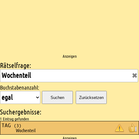
Anzeigen
Rätselfrage:
Kreuzworträtsel suchen
Buchstabenanzahl:
Suchen
Zurücksetzen
Suchergebnisse:
1 Eintrag gefunden
TAG
(3)
Wochenteil
Anzeigen