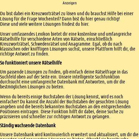
Anzeigen
Einleitung
Du bist dabei ein Kreuzworträtsel zu lösen und du brauchst Hilfe bei einer
Lösung für die Frage Wochenteil? Dann bist du hier genau richtig!
Diese und viele weitere Lösungen findest du hier.
Unser umfassendes Lexikon bietet dir eine kostenlose und umfangreiche
Rätselhilfe für verschiedene Arten von Rätseln, einschließlich
Kreuzworträtsel, Schwedenrätsel und Anagramme. Egal, ob du nach
klassischen oder kniffligen Lösungen suchst, unsere Plattform hilft dir, die
richtige Antwort zu finden.
So funktioniert unsere Rätselhilfe
Um passende Lösungen zu finden, gib einfach deine Rätselfrage in das
Suchfeld oben auf der Seite ein. Unsere intelligente Suchfunktion
durchsucht eine umfangreiche Datenbank mit Antworten, um dir die
bestmöglichen Lösungen zu bieten.
Wenn du bereits einige Buchstaben der Lösung kennst, wird es noch
einfacher! Du kannst die Anzahl der Buchstaben der gesuchten Lösung
angeben und die bereits bekannten Buchstaben an den entsprechenden
Positionen eintragen. Diese Funktion hilft dir dabei, deine Suche zu
präzisieren und schneller zur richtigen Antwort zu gelangen.
Ständig wachsende Datenbank
Unsere Datenbank wird kontinuierlich erweitert und aktualisiert, um dir die