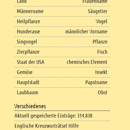
Land
Frauenname
Männername
Säugetier
Heilpflanze
Vogel
Hunderasse
männlicher Vorname
Singvogel
Pflanze
Zierpflanze
Fisch
Staat der USA
chemisches Element
Gemüse
Insekt
Hauptstadt
Papstname
Laubbaum
Obst
Verschiedenes
Aktuell gespeicherte Einträge: 314.830
Englische Kreuzworträtsel Hilfe